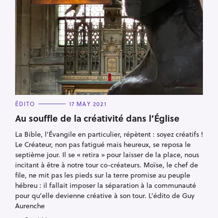
C
ÉDITO
17 MAY 2021
A
T
Au souffle de la créativité dans l’Église
E
G
La Bible, l’Évangile en particulier, répètent : soyez créatifs !
O
R
Le Créateur, non pas fatigué mais heureux, se reposa le
I
E
septième jour. Il se « retira » pour laisser de la place, nous
S
incitant à être à notre tour co-créateurs. Moïse, le chef de
S
file, ne mit pas les pieds sur la terre promise au peuple
e
hébreu : il fallait imposer la séparation à la communauté
a
pour qu’elle devienne créative à son tour. L'édito de Guy
r
Aurenche
c