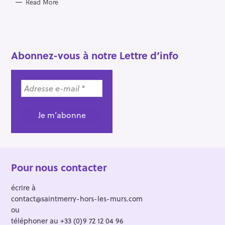
Read More
h
f
o
r
Abonnez-vous à notre Lettre d’info
:
Pour nous contacter
écrire à
contact@saintmerry-hors-les-murs.com
ou
téléphoner au +33 (0)9 72 12 04 96