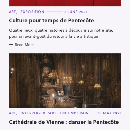
C
ART
EXPOSITION
8 JUNE 2021
A
T
Culture pour temps de Pentecôte
E
G
Quatre lieux, quatre histoires à découvrir sur notre site,
O
S
R
pour un avant-goût du retour à la vie artistique
I
e
E
Read More
S
a
r
c
h
f
o
r
:
C
ART
INTERROGER L'ART CONTEMPORAIN
30 MAY 2021
A
T
Cathédrale de Vienne : danser la Pentecôte
E
G