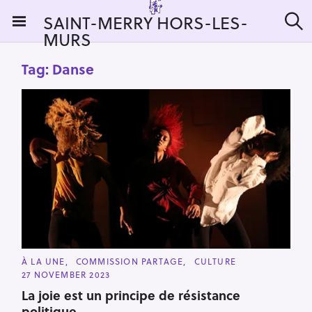
S
SAINT-MERRY HORS-LES-
k
MURS
S
i
e
a
p
Tag:
Danse
r
t
c
h
o
c
o
n
t
e
n
t
C
À LA UNE
COMMISSION PARTAGE
CULTURE
A
27 NOVEMBER 2023
T
E
La joie est un principe de résistance
G
O
politique