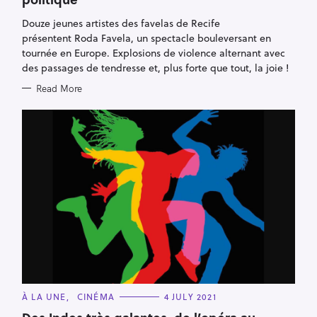
R
I
E
Douze jeunes artistes des favelas de Recife
S
présentent Roda Favela, un spectacle bouleversant en
tournée en Europe. Explosions de violence alternant avec
des passages de tendresse et, plus forte que tout, la joie !
Read More
C
À LA UNE
CINÉMA
4 JULY 2021
A
T