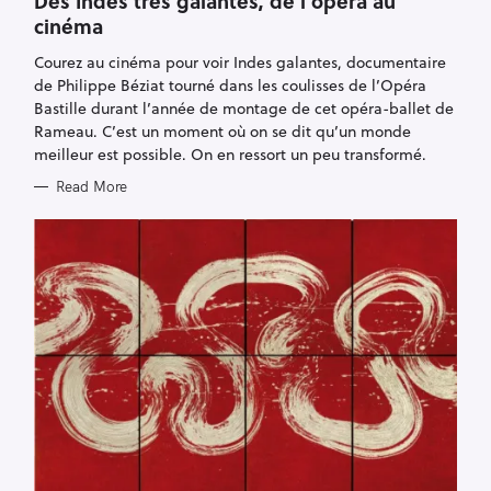
Des Indes très galantes, de l’opéra au
E
cinéma
G
O
R
Courez au cinéma pour voir Indes galantes, documentaire
I
E
de Philippe Béziat tourné dans les coulisses de l’Opéra
S
Bastille durant l’année de montage de cet opéra-ballet de
Rameau. C’est un moment où on se dit qu’un monde
meilleur est possible. On en ressort un peu transformé.
Read More