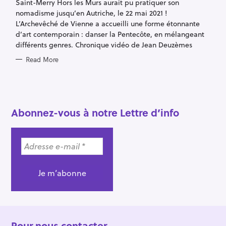
Saint-Merry Hors les Murs aurait pu pratiquer son
O
R
nomadisme jusqu’en Autriche, le 22 mai 2021 !
I
E
L’Archevêché de Vienne a accueilli une forme étonnante
S
d’art contemporain : danser la Pentecôte, en mélangeant
différents genres. Chronique vidéo de Jean Deuzèmes
Read More
Abonnez-vous à notre Lettre d’info
Pour nous contacter