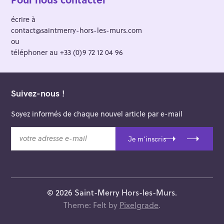
écrire à
contact@saintmerry-hors-les-murs.com
ou
téléphoner au +33 (0)9 72 12 04 96
Suivez-nous !
Soyez informés de chaque nouvel article par e-mail
v
Je m'inscris
o
t
r
e
a
© 2026 Saint-Merry Hors-les-Murs.
d
Theme: Felt by
Pixelgrade
.
r
e