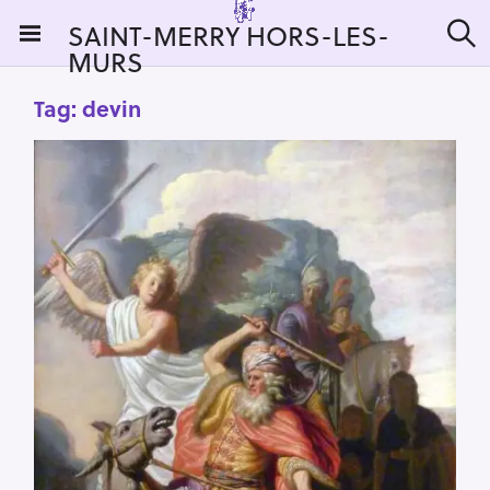
S
SAINT-MERRY HORS-LES-
k
MURS
S
i
e
a
p
Tag:
devin
r
t
c
h
o
c
o
n
t
e
n
t