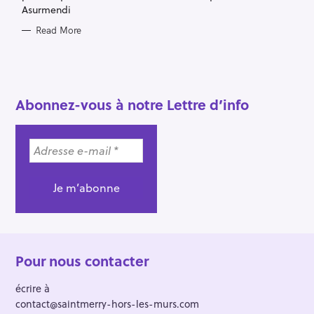
Asurmendi
c
h
Read More
f
o
r
:
Abonnez-vous à notre Lettre d’info
Pour nous contacter
écrire à
contact@saintmerry-hors-les-murs.com