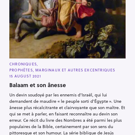
C
CHRONIQUES
A
PROPHÈTES, MARGINAUX ET AUTRES EXCENTRIQUES
T
E
15 AUGUST 2021
G
O
Balaam et son ânesse
R
I
Un devin soudoyé par les ennemis d’Israël, qui lui
E
S
demandent de maudire « le peuple sorti d’Égypte ». Une
ânesse plus récalcitrante et clairvoyante que son maître. Et
S
qui se met à parler, en faisant reconnaître au devin son
e
erreur. Ce récit du livre des Nombres a été parmi les plus
a
populaires de la Bible, certainement par son sens du
r
pittoresque et son humour. La série biblique de Jesús