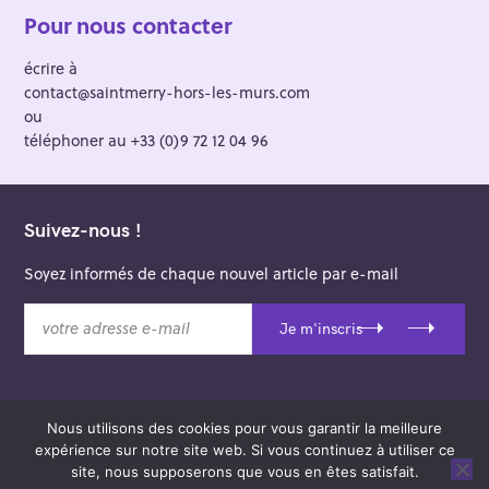
Pour nous contacter
écrire à
contact@saintmerry-hors-les-murs.com
ou
téléphoner au +33 (0)9 72 12 04 96
Suivez-nous !
Soyez informés de chaque nouvel article par e-mail
v
Je m'inscris
o
t
r
e
Nous utilisons des cookies pour vous garantir la meilleure
a
© 2026 Saint-Merry Hors-les-Murs.
expérience sur notre site web. Si vous continuez à utiliser ce
d
Theme: Felt by
Pixelgrade
.
site, nous supposerons que vous en êtes satisfait.
r