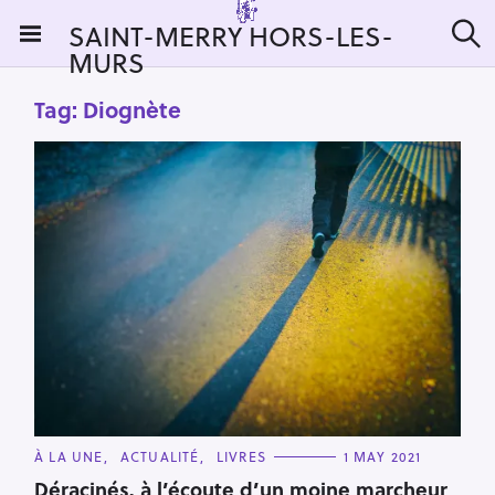
S
SAINT-MERRY HORS-LES-
k
MURS
S
i
e
a
p
Tag:
Diognète
r
t
c
h
o
c
o
n
t
e
n
t
C
À LA UNE
ACTUALITÉ
LIVRES
1 MAY 2021
A
T
Déracinés, à l’écoute d’un moine marcheur