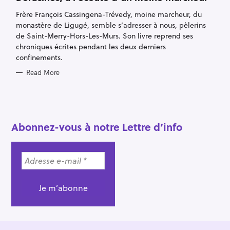
E
G
Frère François Cassingena-Trévedy, moine marcheur, du
O
R
monastère de Ligugé, semble s’adresser à nous, pèlerins
I
E
de Saint-Merry-Hors-Les-Murs. Son livre reprend ses
S
chroniques écrites pendant les deux derniers
confinements.
Read More
S
e
a
Abonnez-vous à notre Lettre d’info
r
c
h
f
o
r
: