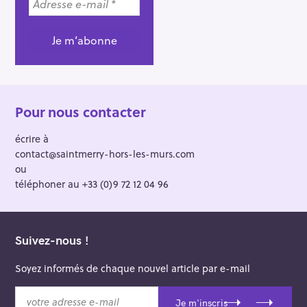
Pour nous contacter
écrire à
contact@saintmerry-hors-les-murs.com
ou
téléphoner au +33 (0)9 72 12 04 96
Suivez-nous !
Soyez informés de chaque nouvel article par e-mail
v
Je m'inscris