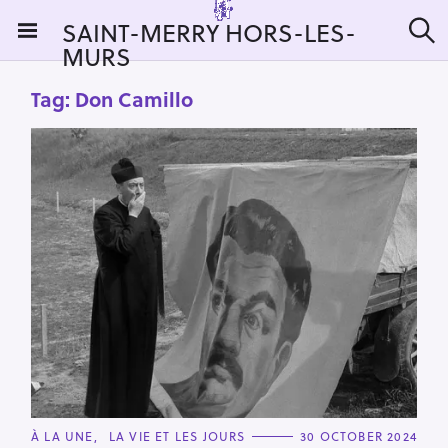
S
SAINT-MERRY HORS-LES-
k
MURS
S
i
e
a
p
Tag:
Don Camillo
r
t
c
h
o
c
o
n
t
e
n
t
C
À LA UNE
LA VIE ET LES JOURS
30 OCTOBER 2024