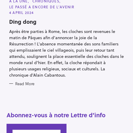
C
À LA UNE
CHRONIQUES
A
LE PASSÉ A ENCORE DE L’AVENIR
T
S
E
4 APRIL 2024
G
e
O
Ding dong
R
a
I
Après être parties à Rome, les cloches sont revenues le
E
r
S
matin de Pâques afin d’annoncer la joie de la
c
Résurrection ! L'absence momentanée des sons familiers
h
qui emplissaient le ciel villageois, puis leur retour tant
f
attendu, soulignent la place essentielle des cloches dans le
o
monde rural d’hier. En effet, la cloche répondait à
plusieurs usages religieux, sociaux et culturels. La
r
chronique d'Alain Cabantous.
:
Read More
Abonnez-vous à notre Lettre d’info