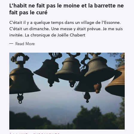
A
T
L’habit ne fait pas le moine et la barrette ne
E
fait pas le curé
G
O
R
C'était il y a quelque temps dans un village de l’Essonne.
I
E
C’était un dimanche. Une messe y était prévue. Je me suis
S
invitée. La chronique de Joëlle Chabert
Read More