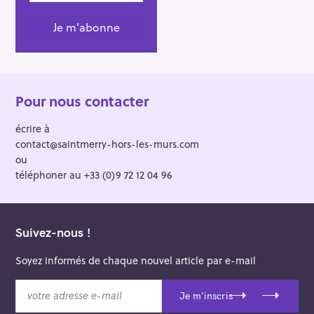
r
:
Pour nous contacter
écrire à
contact@saintmerry-hors-les-murs.com
ou
téléphoner au +33 (0)9 72 12 04 96
Suivez-nous !
Soyez informés de chaque nouvel article par e-mail
v
Je m'inscris
o