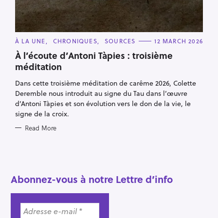
C
À LA UNE
CHRONIQUES
SOURCES
12 MARCH 2026
A
T
À l’écoute d’Antoni Tàpies : troisième
E
méditation
G
O
R
Dans cette troisième méditation de carême 2026, Colette
I
E
Deremble nous introduit au signe du Tau dans l’œuvre
S
d’Antoni Tàpies et son évolution vers le don de la vie, le
signe de la croix.
S
Read More
e
a
r
c
Abonnez-vous à notre Lettre d’info
h
f
o