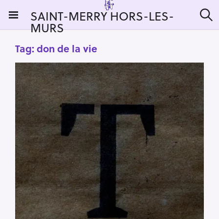
S
SAINT-MERRY HORS-LES-
k
MURS
S
i
e
a
p
Tag:
don de la vie
r
t
c
h
o
c
o
n
t
e
n
t