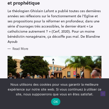
et prophétique
G
r
O
R
c
Le théologien Ghislain Lafont a publié toutes ces dernières
I
E
h
années ses réflexions sur le fonctionnement de l’Eglise et
S
ses propositions pour la réformer en profondeur, dans une
f
série d'ouvrages très accessibles, le dernier étant « Le
o
catholicisme autrement ? » (Cerf, 2020). Pour un moine
r
bénédictin nonagénaire, ça décoiffe pas mal. De Blandine
:
Ayoub
Read More
Nous utilisons des cookies pour vous garantir la meilleure
expérience sur notre site web. Si vous continuez à utiliser ce
site, nous supposerons que vous en êtes satisfait.
OK