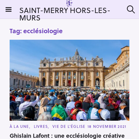
S
SAINT-MERRY HORS-LES-
k
MURS
S
i
e
a
p
Tag:
ecclésiologie
r
t
c
h
o
c
o
n
t
e
n
t
S
C
À LA UNE
LIVRES
VIE DE L'ÉGLISE
18 NOVEMBER 2021
e
A
T
Ghislain Lafont : une ecclésiologie créative
a
E