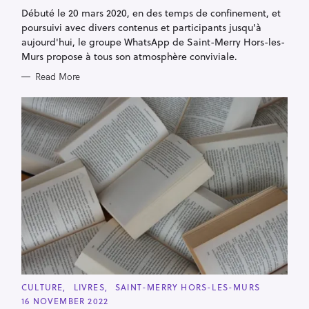
G
Débuté le 20 mars 2020, en des temps de confinement, et
O
R
poursuivi avec divers contenus et participants jusqu'à
I
E
aujourd'hui, le groupe WhatsApp de Saint-Merry Hors-les-
S
Murs propose à tous son atmosphère conviviale.
Read More
C
CULTURE
LIVRES
SAINT-MERRY HORS-LES-MURS
A
16 NOVEMBER 2022
T