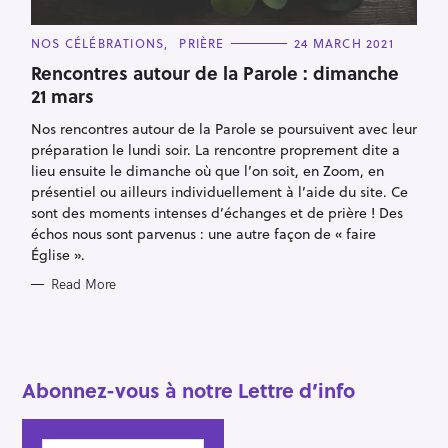
h
f
C
NOS CÉLÉBRATIONS
PRIÈRE
24 MARCH 2021
o
A
T
Rencontres autour de la Parole : dimanche
r
E
21 mars
G
:
O
R
Nos rencontres autour de la Parole se poursuivent avec leur
I
E
préparation le lundi soir. La rencontre proprement dite a
S
lieu ensuite le dimanche où que l’on soit, en Zoom, en
présentiel ou ailleurs individuellement à l’aide du site. Ce
sont des moments intenses d’échanges et de prière ! Des
échos nous sont parvenus : une autre façon de « faire
Église ».
Read More
Abonnez-vous à notre Lettre d’info