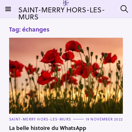
S
SAINT-MERRY HORS-LES-
k
MURS
S
i
e
a
p
Tag:
échanges
r
t
c
h
o
c
o
n
t
e
n
t
C
SAINT-MERRY HORS-LES-MURS
19 NOVEMBER 2022
A
T
La belle histoire du WhatsApp
E