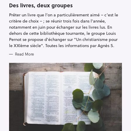
E
Des livres, deux groupes
G
O
R
Prêter un livre que l’on a particulièrement aimé – c’est le
I
critère de choix – ; se réunir trois fois dans l’année,
E
S
notamment en juin pour échanger sur les livres lus. En
dehors de cette bibliothèque tournante, le groupe Louis
Pernot se propose d'échanger sur "Un christianisme pour
le XXIème siècle". Toutes les informations par Agnès S.
Read More
S
e
a
r
c