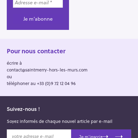
Pour nous contacter
écrire à
contact@saintmerry-hors-les-murs.com
ou
téléphoner au +33 (0)9 72 12 04 96
Suivez-nous !
Soyez informés de chaque nouvel article par e-mail
v
Je m'inscris