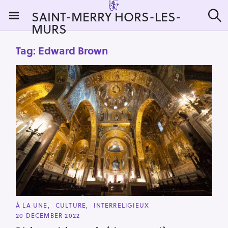
S
SAINT-MERRY HORS-LES-
k
MURS
S
i
e
a
p
Tag:
Edward Brown
r
t
c
h
o
c
o
n
t
e
n
t
C
À LA UNE
CULTURE
INTERRELIGIEUX
A
20 DECEMBER 2022
T
E