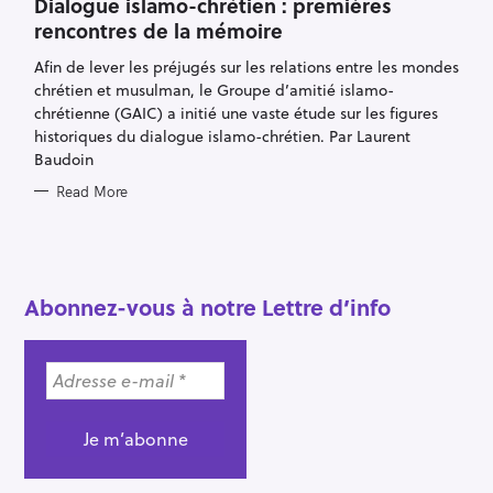
Dialogue islamo-chrétien : premières
G
O
rencontres de la mémoire
R
I
E
Afin de lever les préjugés sur les relations entre les mondes
S
chrétien et musulman, le Groupe d’amitié islamo-
chrétienne (GAIC) a initié une vaste étude sur les figures
historiques du dialogue islamo-chrétien. Par Laurent
Baudoin
Read More
S
e
a
Abonnez-vous à notre Lettre d’info
r
c
h
f
o
r
: