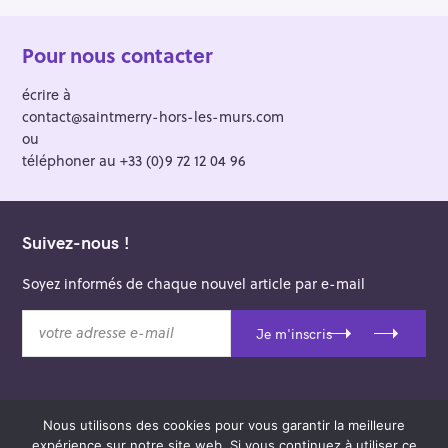
Pour nous contacter
écrire à
contact@saintmerry-hors-les-murs.com
ou
téléphoner au +33 (0)9 72 12 04 96
Suivez-nous !
Soyez informés de chaque nouvel article par e-mail
v
Je m'inscris
o
t
r
e
Nous utilisons des cookies pour vous garantir la meilleure
a
© 2026 Saint-Merry Hors-les-Murs.
expérience sur notre site web. Si vous continuez à utiliser ce