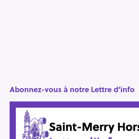
S
e
a
r
c
h
f
Abonnez-vous à notre Lettre d’info
o
r
: