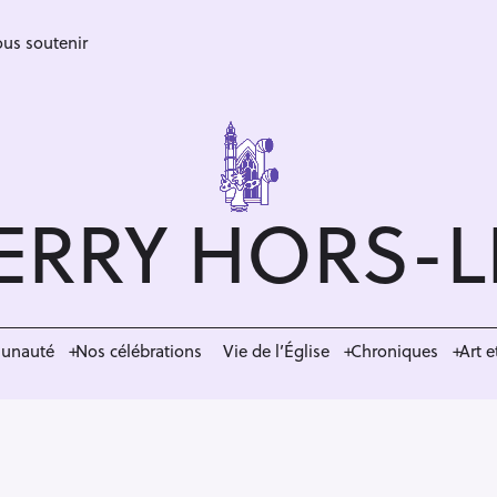
us soutenir
ERRY HORS-
munauté
Nos célébrations
Vie de l’Église
Chroniques
Art e