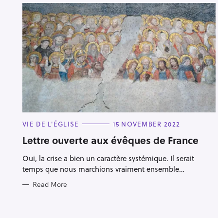
C
VIE DE L'ÉGLISE
15 NOVEMBER 2022
A
T
Lettre ouverte aux évêques de France
E
G
Oui, la crise a bien un caractère systémique. Il serait
O
R
temps que nous marchions vraiment ensemble…
I
E
Read More
S