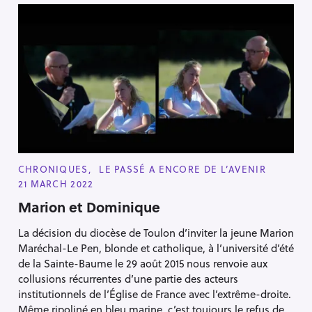
C
CHRONIQUES
LE PASSÉ A ENCORE DE L’AVENIR
A
21 MARCH 2022
T
E
Marion et Dominique
G
O
R
La décision du diocèse de Toulon d’inviter la jeune Marion
I
E
Maréchal-Le Pen, blonde et catholique, à l’université d’été
S
de la Sainte-Baume le 29 août 2015 nous renvoie aux
collusions récurrentes d’une partie des acteurs
institutionnels de l’Église de France avec l’extrême-droite.
Même ripoliné en bleu marine, c’est toujours le refus de