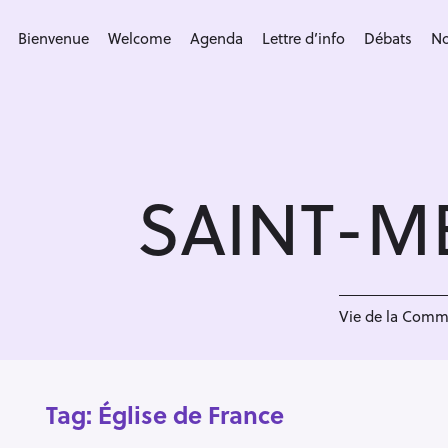
S
k
Bienvenue
Welcome
Agenda
Lettre d’info
Débats
No
i
p
t
o
c
SAINT-M
o
n
t
e
n
Vie de la Com
t
Tag:
Église de France