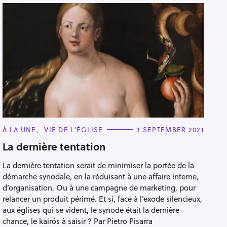
C
À LA UNE
VIE DE L'ÉGLISE
3 SEPTEMBER 2021
A
T
La dernière tentation
E
G
La dernière tentation serait de minimiser la portée de la
O
R
démarche synodale, en la réduisant à une affaire interne,
I
E
d’organisation. Ou à une campagne de marketing, pour
S
relancer un produit périmé. Et si, face à l’exode silencieux,
aux églises qui se vident, le synode était la dernière
chance, le kairós à saisir ? Par Pietro Pisarra