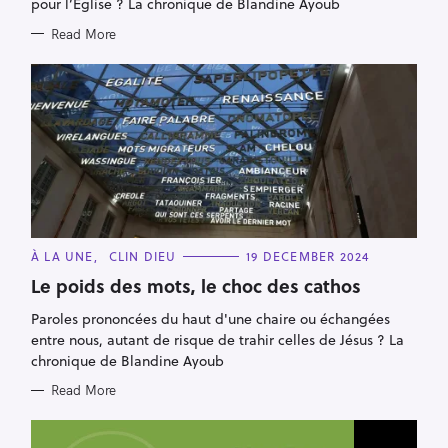
C
À LA UNE
CLIN DIEU
19 DECEMBER 2024
A
T
Le poids des mots, le choc des cathos
E
G
Paroles prononcées du haut d'une chaire ou échangées
O
R
entre nous, autant de risque de trahir celles de Jésus ? La
I
E
chronique de Blandine Ayoub
S
Read More