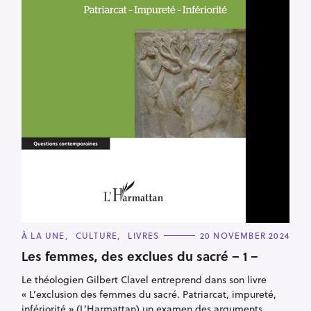
C
À LA UNE
CULTURE
LIVRES
20 NOVEMBER 2024
A
T
Les femmes, des exclues du sacré – 1 –
E
G
Le théologien Gilbert Clavel entreprend dans son livre
O
R
« L’exclusion des femmes du sacré. Patriarcat, impureté,
I
E
infériorité » (L’Harmattan) un examen des arguments
S
scripturaires et doctrinaux sur la question, et arrive à poser
un diagnostic : les causes de la relégation des femmes
viennent de contresens sur l’Écriture et de préjugés
ancestraux. Une étude présentée en deux volets par
Marguerite Champeaux-Rousselot
Read More