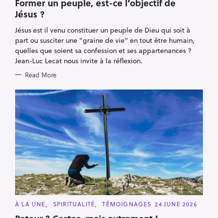
Former un peuple, est-ce l’objectif de
G
O
Jésus ?
R
I
E
Jésus est il venu constituer un peuple de Dieu qui soit à
S
part ou susciter une "graine de vie" en tout être humain,
quelles que soient sa confession et ses appartenances ?
Jean-Luc Lecat nous invite à la réflexion.
Read More
C
À LA UNE
SPIRITUALITÉ
TÉMOIGNAGES
24 JUNE 2026
A
T