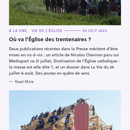
C
À LA UNE
VIE DE L'ÉGLISE
30 JULY 2025
A
T
Où va l’Église des trentenaires ?
E
G
Deux publications récentes dans la Presse méritent d’être
O
R
mises en vis-à-vis : un article de Nicolas Cheviron paru sur
I
E
Mediapart ce 21 juillet, Droitisation de l’Église catholique :
S
la messe est-elle dite ?, et un dossier dans La Vie du 24
juillet-6 août, Des jeunes en quête de sens.
Read More