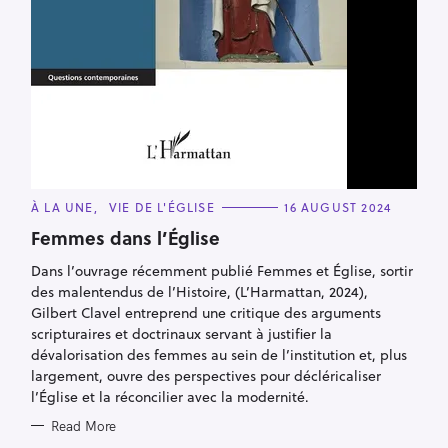
C
À LA UNE
VIE DE L'ÉGLISE
16 AUGUST 2024
A
T
Femmes dans l’Église
E
G
Dans l’ouvrage récemment publié Femmes et Église, sortir
O
R
des malentendus de l’Histoire, (L’Harmattan, 2024),
I
E
Gilbert Clavel entreprend une critique des arguments
S
scripturaires et doctrinaux servant à justifier la
dévalorisation des femmes au sein de l’institution et, plus
largement, ouvre des perspectives pour décléricaliser
l’Église et la réconcilier avec la modernité.
Read More
P
Next »
o
s
t
s
n
a
Abonnez-vous à notre Lettre d’info