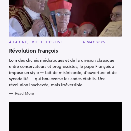
C
À LA UNE
VIE DE L'ÉGLISE
6 MAY 2025
A
T
Révolution François
E
G
Loin des clichés médiatiques et de la division classique
O
R
entre conservateurs et progressistes, le pape François a
I
E
imposé un style — fait de miséricorde, d’ouverture et de
S
synodalité — qui bouleverse les codes établis. Une
révolution inachevée, mais irréversible.
Read More