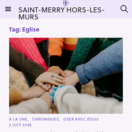
S
SAINT-MERRY HORS-LES-
k
MURS
S
i
e
a
p
Tag:
Eglise
r
t
c
h
o
c
o
n
t
e
n
t
C
À LA UNE
CHRONIQUES
OSER AVEC JÉSUS
A
2 JULY 2026
T
E