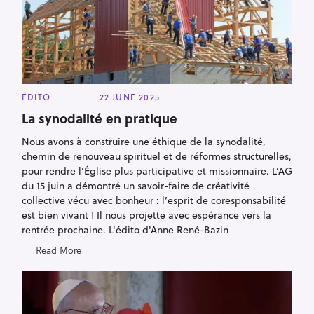
C
ÉDITO
22 JUNE 2025
A
T
La synodalité en pratique
E
G
Nous avons à construire une éthique de la synodalité,
O
R
chemin de renouveau spirituel et de réformes structurelles,
I
E
pour rendre l’Église plus participative et missionnaire. L’AG
S
du 15 juin a démontré un savoir-faire de créativité
collective vécu avec bonheur : l’esprit de coresponsabilité
est bien vivant ! Il nous projette avec espérance vers la
rentrée prochaine. L'édito d'Anne René-Bazin
Read More