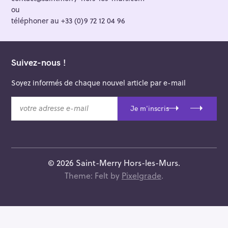
Soyez informés de chaque nouvel article par e-mail
v
Je m'inscris
o
t
r
e
a
© 2026 Saint-Merry Hors-les-Murs.
d
Theme: Felt by
Pixelgrade
.
r
e
s
s
e
e
-
m
a
i
l