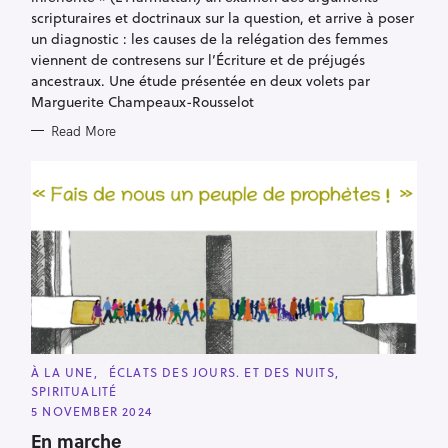
C
À LA UNE
ÉCLATS DES JOURS. ET DES NUITS
A
SPIRITUALITÉ
T
E
5 NOVEMBER 2024
G
O
En marche
R
I
Au lendemain de la Toussaint, ce chant de Christine Barbey
E
S
pour accompagner la marche du peuple de Dieu
Read More