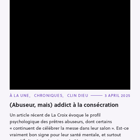
C
À LA UNE
CHRONIQUES
CLIN DIEU
3 APRIL 2025
A
T
(Abuseur, mais) addict à la consécration
E
G
Un article récent de La Croix évoque le profil
O
R
psychologique des prêtres abuseurs, dont certains
I
E
« continuent de célébrer la messe dans leur salon ». Est-ce
S
vraiment bon signe pour leur santé mentale, et surtout
pour l’Église ? La chronique de Blandine Ayoub
Read More