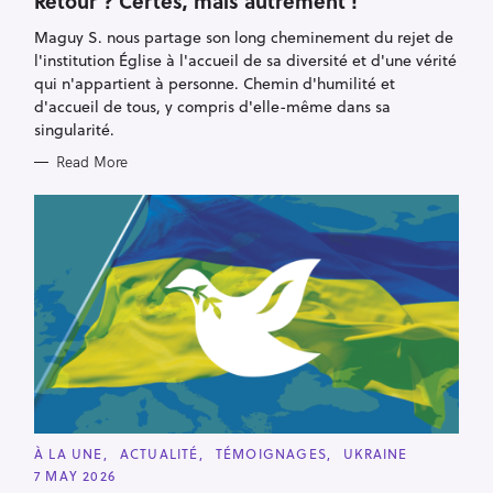
Retour ? Certes, mais autrement !
E
G
Maguy S. nous partage son long cheminement du rejet de
O
R
l'institution Église à l'accueil de sa diversité et d'une vérité
I
E
qui n'appartient à personne. Chemin d'humilité et
S
d'accueil de tous, y compris d'elle-même dans sa
singularité.
Read More
C
À LA UNE
ACTUALITÉ
TÉMOIGNAGES
UKRAINE
A
7 MAY 2026
T