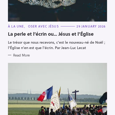
C
À LA UNE
OSER AVEC JÉSUS
29 JANUARY 2026
A
T
La perle et l’écrin ou… Jésus et l’Église
E
G
Le trésor que nous recevons, c'est le nouveau-né de Noël ;
O
R
l’Église n'en est que l'écrin. Par Jean-Luc Lecat
I
E
Read More
S