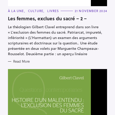
scripturaires et doctrinaux sur la question.. Une étude
c
présentée en deux volets par Marguerite Champeaux-
h
Rousselot. Deuxième partie : un aperçu linéaire
f
Read More
o
r
: