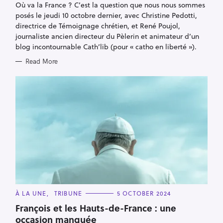
C
À LA UNE
TRIBUNE
5 OCTOBER 2024
A
T
François et les Hauts-de-France : une
E
occasion manquée
G
O
R
Lors de la visite du pape François au Luxembourg et en
I
E
Belgique, on peut regretter qu'il n'ait pas saisi l'occasion
S
de se rendre également dans les Hauts-de-France. Une
Tribune de Didier Peny
Read More