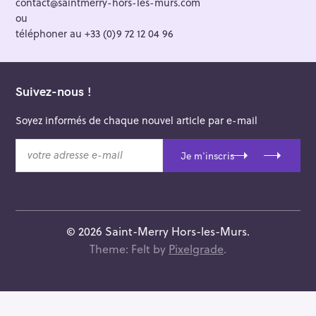
contact@saintmerry-hors-les-murs.com
ou
téléphoner au +33 (0)9 72 12 04 96
Suivez-nous !
Soyez informés de chaque nouvel article par e-mail
v
Je m'inscris
o
t
r
e
a
© 2026 Saint-Merry Hors-les-Murs.
d
Theme: Felt by
Pixelgrade
.
r
e
s
s