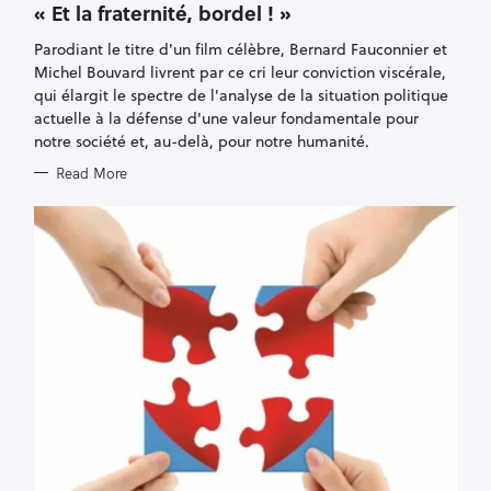
T
« Et la fraternité, bordel ! »
E
G
Parodiant le titre d'un film célèbre, Bernard Fauconnier et
O
R
Michel Bouvard livrent par ce cri leur conviction viscérale,
I
E
qui élargit le spectre de l'analyse de la situation politique
S
actuelle à la défense d'une valeur fondamentale pour
notre société et, au-delà, pour notre humanité.
Read More