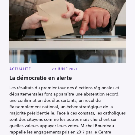
C
ACTUALITÉ
23 JUNE 2021
A
T
La démocratie en alerte
E
G
Les résultats du premier tour des élections régionales et
O
R
départementales font apparaître une abstention record,
I
E
une confirmation des élus sortants, un recul du
S
Rassemblement national, un échec stratégique de la
majorité présidentielle. Face à ces constats, les catholiques
sont des citoyens comme les autres mais cherchent sur
quelles valeurs appuyer leurs votes. Michel Bourdeau
rappelle les engagements pris en 2017 par le Centre