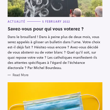
C
ACTUALITÉ
5 FEBRUARY 2022
A
T
Savez-vous pour qui vous voterez ?
E
G
Dans le brouillard ! Dans à peine plus de deux mois, vous
O
R
serez appelés à glisser un bulletin dans l’urne. Votre choix
I
E
est-il déjà fait ? Hésitez-vous encore ? Avez-vous décidé
S
de vous abstenir ou de voter blanc ? Quel qu’il soit, sur
quoi repose votre vote ? Les catholiques manifestent-ils
des attentes spécifiques à l’égard de l’échéance
électorale ? Par Michel Bourdeau.
Read More