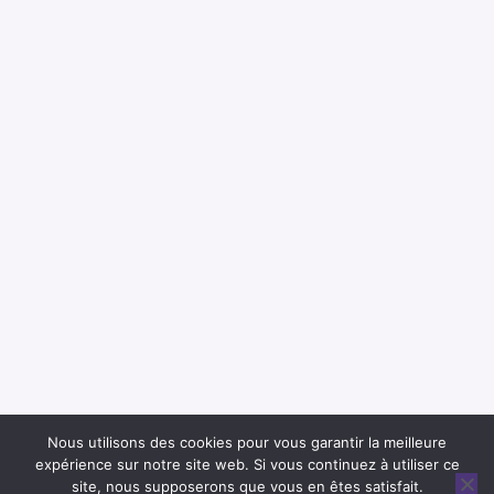
e
e
-
m
a
i
l
Nous utilisons des cookies pour vous garantir la meilleure
expérience sur notre site web. Si vous continuez à utiliser ce
site, nous supposerons que vous en êtes satisfait.