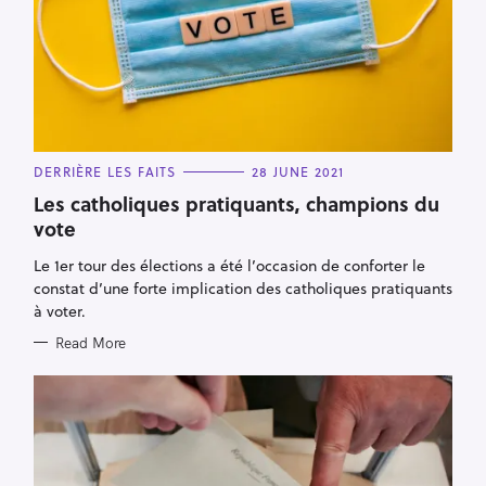
C
DERRIÈRE LES FAITS
28 JUNE 2021
A
T
Les catholiques pratiquants, champions du
E
vote
G
O
R
Le 1er tour des élections a été l’occasion de conforter le
I
E
constat d’une forte implication des catholiques pratiquants
S
à voter.
Read More
S
e