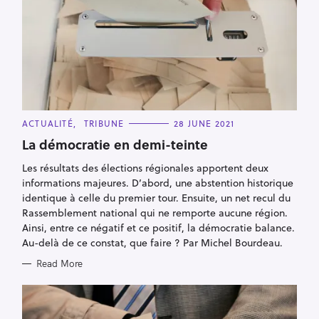
a
r
c
h
f
o
r
C
ACTUALITÉ
TRIBUNE
28 JUNE 2021
A
:
T
La démocratie en demi-teinte
E
G
Les résultats des élections régionales apportent deux
O
R
informations majeures. D’abord, une abstention historique
I
E
identique à celle du premier tour. Ensuite, un net recul du
S
Rassemblement national qui ne remporte aucune région.
Ainsi, entre ce négatif et ce positif, la démocratie balance.
Au-delà de ce constat, que faire ? Par Michel Bourdeau.
Read More