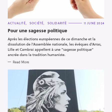
C
ACTUALITÉ
SOCIÉTÉ
SOLIDARITÉ
11 JUNE 2024
A
T
Pour une sagesse politique
E
G
Après les élections européennes de ce dimanche et la
O
R
dissolution de l'Assemblée nationale, les évêques d'Arras,
I
E
Lille et Cambrai appellent à une "sagesse politique"
S
ancrée dans la tradition humaniste.
Read More