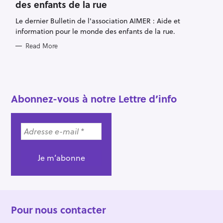
des enfants de la rue
G
O
R
Le dernier Bulletin de l'association AIMER : Aide et
I
E
information pour le monde des enfants de la rue.
S
Read More
S
e
Abonnez-vous à notre Lettre d’info
a
r
c
h
f
o
r
:
Pour nous contacter