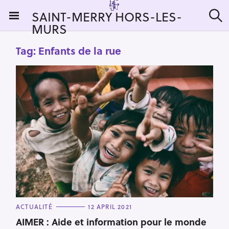
S
SAINT-MERRY HORS-LES-
k
MURS
S
i
e
a
p
Tag:
Enfants de la rue
r
t
c
h
o
c
o
n
t
e
n
t
C
ACTUALITÉ
12 APRIL 2021
A
T
AIMER : Aide et information pour le monde
E