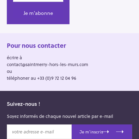
Pour nous contacter
écrire à
contact@saintmerry-hors-les-murs.com
ou
téléphoner au +33 (0)9 72 12 04 96
Suivez-nous !
Soyez informés de chaque nouvel article par e-mail
v
Je m'inscris
o