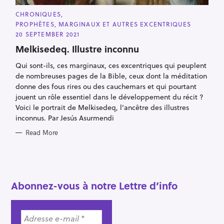
S
C
CHRONIQUES
A
PROPHÈTES, MARGINAUX ET AUTRES EXCENTRIQUES
e
T
E
20 SEPTEMBER 2021
a
G
O
Melkisedeq. Illustre inconnu
r
R
I
c
Qui sont-ils, ces marginaux, ces excentriques qui peuplent
E
S
h
de nombreuses pages de la Bible, ceux dont la méditation
donne des fous rires ou des cauchemars et qui pourtant
f
jouent un rôle essentiel dans le développement du récit ?
o
Voici le portrait de Melkisedeq, l’ancêtre des illustres
r
inconnus. Par Jesús Asurmendi
:
Read More
Abonnez-vous à notre Lettre d’info