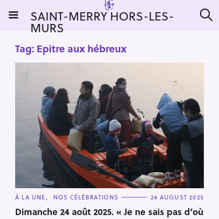
S
SAINT-MERRY HORS-LES-
k
MURS
S
i
e
a
p
Tag:
Epitre aux hébreux
r
t
c
h
o
c
o
n
t
e
n
t
C
À LA UNE
NOS CÉLÉBRATIONS
24 AUGUST 2025
A
T
Dimanche 24 août 2025. « Je ne sais pas d’où
E