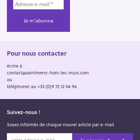
a
t
i
o
n
Pour nous contacter
écrire à
contact@saintmerry-hors-les-murs.com
ou
téléphoner au +33 (0)9 72 12 04 96
Suivez-nous !
Soyez informés de chaque nouvel article par e-mail
v