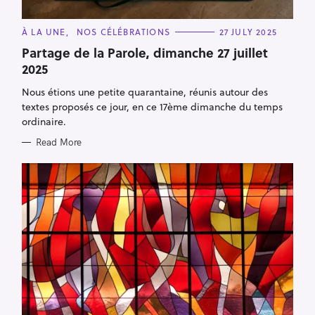
C
À LA UNE
NOS CÉLÉBRATIONS
27 JULY 2025
A
T
Partage de la Parole, dimanche 27 juillet
E
2025
G
O
R
Nous étions une petite quarantaine, réunis autour des
I
E
textes proposés ce jour, en ce 17ème dimanche du temps
S
ordinaire.
Read More