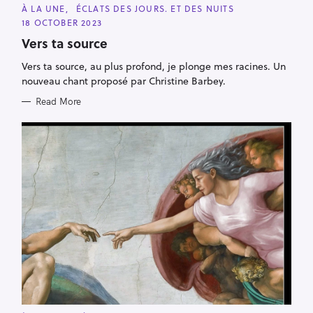
C
À LA UNE
ÉCLATS DES JOURS. ET DES NUITS
A
18 OCTOBER 2023
T
E
Vers ta source
G
O
R
Vers ta source, au plus profond, je plonge mes racines. Un
I
nouveau chant proposé par Christine Barbey.
E
S
Read More