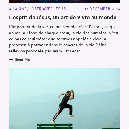
C
À LA UNE
OSER AVEC JÉSUS
12 DECEMBER 2024
A
T
L’esprit de Jésus, un art de vivre au monde
E
G
L'important de la vie, ce me semble, c’est l'esprit, ce qui
O
R
anime, au fond de chaque cœur, la vie des humains. N'est-
I
E
ce pas ce seul trésor que sommes appelés à vivre, à
S
proposer, à partager dans le concret de la vie ? Une
réflexion proposée par Jean-Luc Lecat
Read More