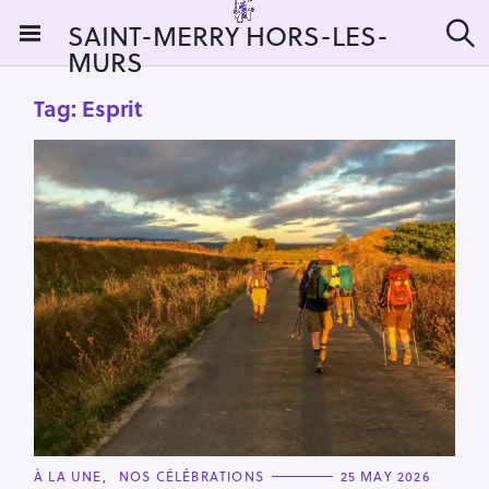
S
SAINT-MERRY HORS-LES-
k
MURS
S
i
e
a
p
Tag:
Esprit
r
t
c
h
o
c
o
n
t
e
n
t
C
À LA UNE
NOS CÉLÉBRATIONS
25 MAY 2026