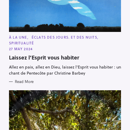
C
À LA UNE
ÉCLATS DES JOURS. ET DES NUITS
A
SPIRITUALITÉ
T
E
27 MAY 2024
G
O
Laissez l’Esprit vous habiter
R
I
Allez en paix, allez en Dieu, laissez l'Esprit vous habiter : un
E
S
chant de Pentecôte par Christine Barbey
Read More