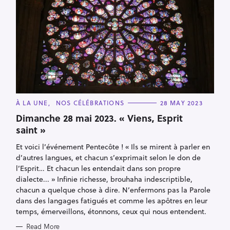
C
À LA UNE
NOS CÉLÉBRATIONS
28 MAY 2023
A
T
Dimanche 28 mai 2023. « Viens, Esprit
E
saint »
G
O
R
Et voici l’événement Pentecôte ! « Ils se mirent à parler en
I
E
d’autres langues, et chacun s’exprimait selon le don de
S
l’Esprit… Et chacun les entendait dans son propre
dialecte... » Infinie richesse, brouhaha indescriptible,
chacun a quelque chose à dire. N’enfermons pas la Parole
dans des langages fatigués et comme les apôtres en leur
temps, émerveillons, étonnons, ceux qui nous entendent.
Read More