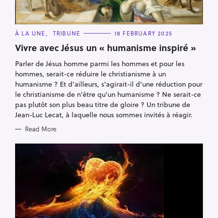
C
À LA UNE
TRIBUNE
18 FEBRUARY 2025
A
T
Vivre avec Jésus un « humanisme inspiré »
E
G
Parler de Jésus homme parmi les hommes et pour les
O
R
hommes, serait-ce réduire le christianisme à un
I
E
humanisme ? Et d’ailleurs, s’agirait-il d’une réduction pour
S
le christianisme de n’être qu’un humanisme ? Ne serait-ce
pas plutôt son plus beau titre de gloire ? Un tribune de
Jean-Luc Lecat, à laquelle nous sommes invités à réagir.
Read More