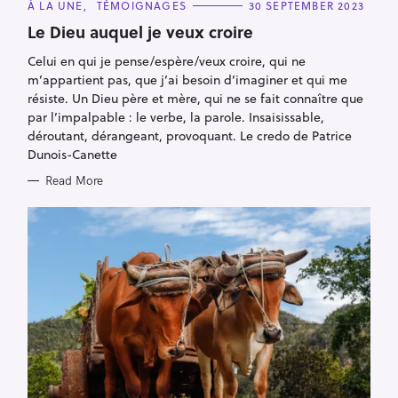
C
À LA UNE
TÉMOIGNAGES
30 SEPTEMBER 2023
A
S
T
Le Dieu auquel je veux croire
E
e
G
Celui en qui je pense/espère/veux croire, qui ne
a
O
R
m’appartient pas, que j’ai besoin d’imaginer et qui me
r
I
E
résiste. Un Dieu père et mère, qui ne se fait connaître que
c
S
par l’impalpable : le verbe, la parole. Insaisissable,
h
déroutant, dérangeant, provoquant. Le credo de Patrice
f
Dunois-Canette
o
Read More
r
: