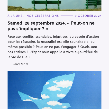
C
À LA UNE
NOS CÉLÉBRATIONS
9 OCTOBER 2024
A
T
Samedi 28 septembre 2024. « Peut-on ne
E
pas s’impliquer ? »
G
O
R
Face aux conflits, scandales, injustices, au besoin d’action
I
E
pour les résoudre, la neutralité est-elle souhaitable, ou
S
même possible ? Peut-on ne pas s’engager ? Quels sont
nos critères ? L'Esprit nous appelle à vivre aujourd'hui de
la vie de Dieu.
Read More