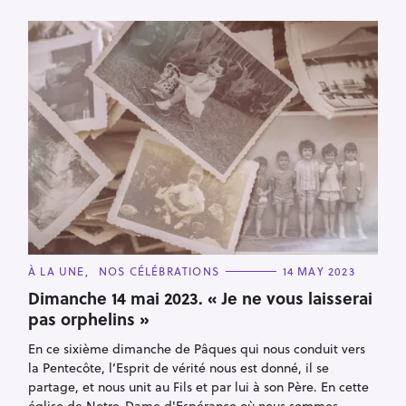
C
À LA UNE
NOS CÉLÉBRATIONS
14 MAY 2023
A
T
Dimanche 14 mai 2023. « Je ne vous laisserai
E
pas orphelins »
G
O
R
En ce sixième dimanche de Pâques qui nous conduit vers
I
E
la Pentecôte, l’Esprit de vérité nous est donné, il se
S
partage, et nous unit au Fils et par lui à son Père. En cette
église de Notre-Dame d'Espérance où nous sommes