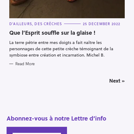
C
D'AILLEURS, DES CRÈCHES
25 DECEMBER 2022
A
T
Que l’Esprit souffle sur la glaise !
E
G
La terre pétrie entre mes doigts a fait naître les
O
R
personnages de cette petite crèche témoignant de la
I
E
symbiose entre création et incarnation. Michel B.
S
Read More
P
Next »
o
s
t
s
n
a
Abonnez-vous à notre Lettre d’info
v
i
g