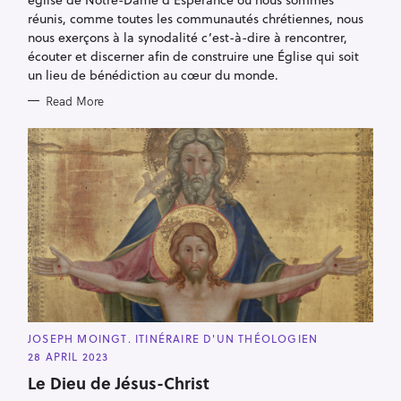
réunis, comme toutes les communautés chrétiennes, nous
nous exerçons à la synodalité c’est-à-dire à rencontrer,
écouter et discerner afin de construire une Église qui soit
un lieu de bénédiction au cœur du monde.
Read More
C
JOSEPH MOINGT. ITINÉRAIRE D'UN THÉOLOGIEN
A
28 APRIL 2023
T
E
Le Dieu de Jésus-Christ
G
O