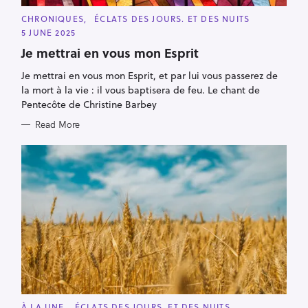
C
CHRONIQUES
ÉCLATS DES JOURS. ET DES NUITS
A
5 JUNE 2025
T
E
Je mettrai en vous mon Esprit
G
O
R
Je mettrai en vous mon Esprit, et par lui vous passerez de
I
la mort à la vie : il vous baptisera de feu. Le chant de
E
S
Pentecôte de Christine Barbey
Read More
C
À LA UNE
ÉCLATS DES JOURS. ET DES NUITS