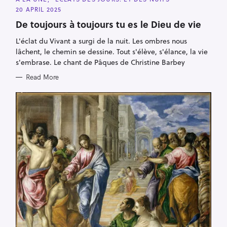
A
20 APRIL 2025
T
E
De toujours à toujours tu es le Dieu de vie
G
O
R
L'éclat du Vivant a surgi de la nuit. Les ombres nous
I
lâchent, le chemin se dessine. Tout s'élève, s'élance, la vie
E
S
s'embrase. Le chant de Pâques de Christine Barbey
Read More