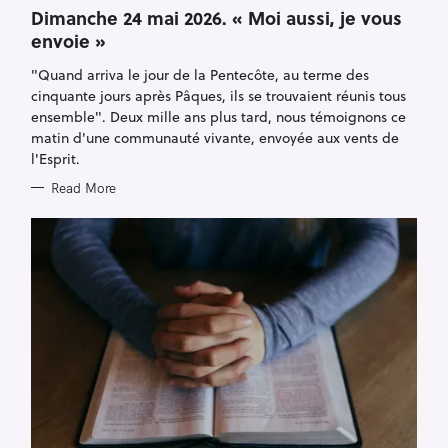
A
T
Dimanche 24 mai 2026. « Moi aussi, je vous
E
envoie »
G
O
R
"Quand arriva le jour de la Pentecôte, au terme des
I
E
cinquante jours après Pâques, ils se trouvaient réunis tous
S
ensemble". Deux mille ans plus tard, nous témoignons ce
matin d'une communauté vivante, envoyée aux vents de
l'Esprit.
Read More