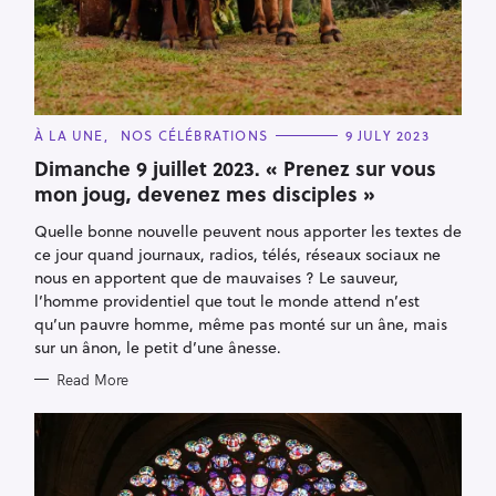
C
À LA UNE
NOS CÉLÉBRATIONS
9 JULY 2023
A
T
Dimanche 9 juillet 2023. « Prenez sur vous
E
mon joug, devenez mes disciples »
G
O
R
Quelle bonne nouvelle peuvent nous apporter les textes de
I
E
ce jour quand journaux, radios, télés, réseaux sociaux ne
S
nous en apportent que de mauvaises ? Le sauveur,
l’homme providentiel que tout le monde attend n’est
qu’un pauvre homme, même pas monté sur un âne, mais
sur un ânon, le petit d’une ânesse.
Read More