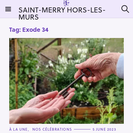
S
SAINT-MERRY HORS-LES-
k
MURS
S
i
e
a
p
Tag:
Exode 34
r
t
c
h
o
c
o
n
t
e
n
t
C
À LA UNE
NOS CÉLÉBRATIONS
5 JUNE 2023
A