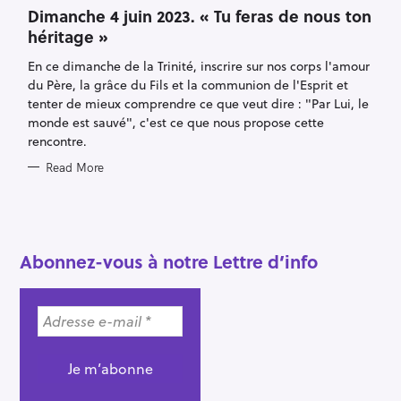
T
Dimanche 4 juin 2023. « Tu feras de nous ton
E
héritage »
G
O
R
En ce dimanche de la Trinité, inscrire sur nos corps l'amour
I
E
du Père, la grâce du Fils et la communion de l'Esprit et
S
tenter de mieux comprendre ce que veut dire : "Par Lui, le
monde est sauvé", c'est ce que nous propose cette
rencontre.
Read More
S
e
a
r
Abonnez-vous à notre Lettre d’info
c
h
f
o
r
: