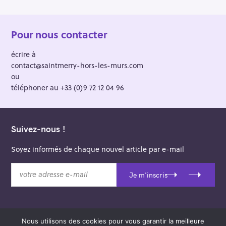
Pour nous contacter
écrire à
contact@saintmerry-hors-les-murs.com
ou
téléphoner au +33 (0)9 72 12 04 96
Suivez-nous !
Soyez informés de chaque nouvel article par e-mail
v
Je m'inscris
o
t
r
e
Nous utilisons des cookies pour vous garantir la meilleure
a