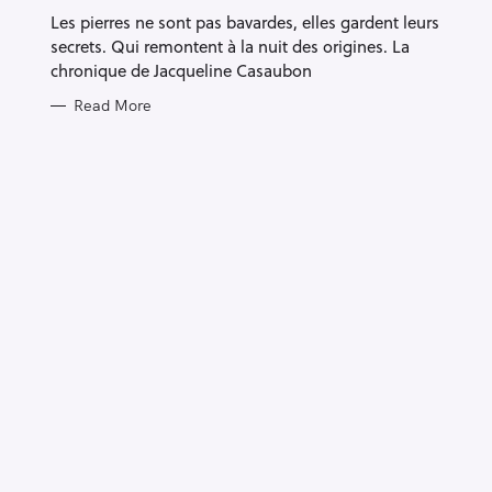
G
e
Les pierres ne sont pas bavardes, elles gardent leurs
O
R
secrets. Qui remontent à la nuit des origines. La
a
I
E
chronique de Jacqueline Casaubon
r
S
Read More
c
h
f
o
r
: