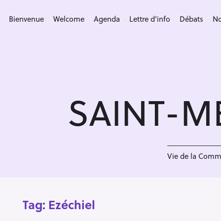
S
k
Bienvenue
Welcome
Agenda
Lettre d’info
Débats
No
i
p
t
o
c
SAINT-M
o
n
t
e
n
Vie de la Com
t
Tag:
Ezéchiel