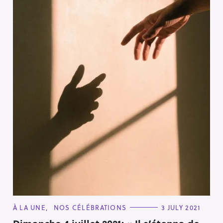
Press Esc to cancel.
C
À LA UNE
NOS CÉLÉBRATIONS
3 JULY 2021
A
T