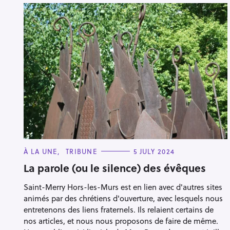
C
À LA UNE
TRIBUNE
5 JULY 2024
A
T
La parole (ou le silence) des évêques
E
G
Saint-Merry Hors-les-Murs est en lien avec d'autres sites
O
R
animés par des chrétiens d'ouverture, avec lesquels nous
I
E
entretenons des liens fraternels. Ils relaient certains de
S
nos articles, et nous nous proposons de faire de même.