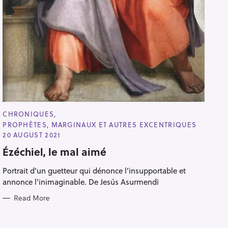
C
CHRONIQUES
A
PROPHÈTES, MARGINAUX ET AUTRES EXCENTRIQUES
T
E
20 AUGUST 2021
G
O
Ézéchiel, le mal aimé
R
I
Portrait d'un guetteur qui dénonce l’insupportable et
E
S
annonce l’inimaginable. De Jesús Asurmendi
Read More