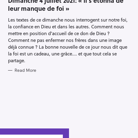
Dimanche 4 juillet 2021: « Il s’étonna de
E
leur manque de foi »
G
O
R
Les textes de ce dimanche nous interrogent sur notre foi,
I
E
la confiance en Dieu et dans les autres. Comment nous
S
mettre en position d'accueil de ce don de Dieu ?
Comment ne pas enfermer nos frères dans une image
déjà connue ? La bonne nouvelle de ce jour nous dit que
la foi est un cadeau, une grâce.... et que tout cela se
partage.
Read More