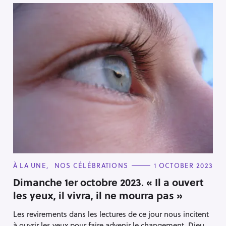
C
À LA UNE
NOS CÉLÉBRATIONS
1 OCTOBER 2023
A
T
Dimanche 1er octobre 2023. « Il a ouvert
E
les yeux, il vivra, il ne mourra pas »
G
O
R
Les revirements dans les lectures de ce jour nous incitent
I
E
à ouvrir les yeux pour faire advenir le changement. Dieu