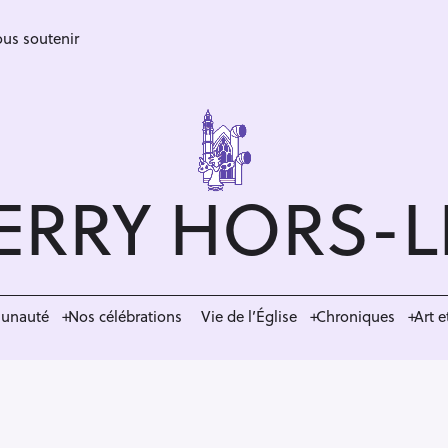
us soutenir
ERRY HORS-
munauté
Nos célébrations
Vie de l’Église
Chroniques
Art e