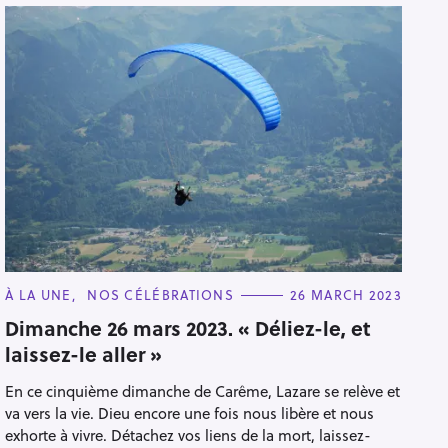
C
À LA UNE
NOS CÉLÉBRATIONS
26 MARCH 2023
A
T
Dimanche 26 mars 2023. « Déliez-le, et
E
laissez-le aller »
G
O
R
En ce cinquième dimanche de Carême, Lazare se relève et
I
E
va vers la vie. Dieu encore une fois nous libère et nous
S
exhorte à vivre. Détachez vos liens de la mort, laissez-