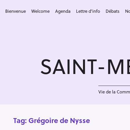
S
k
Bienvenue
Welcome
Agenda
Lettre d’info
Débats
No
i
p
t
o
c
SAINT-M
o
n
t
e
n
Vie de la Com
t
Tag:
Grégoire de Nysse