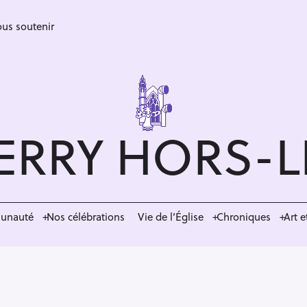
us soutenir
ERRY HORS-
munauté
Nos célébrations
Vie de l’Église
Chroniques
Art e