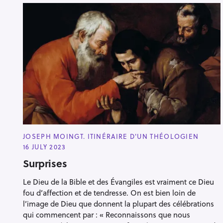
C
JOSEPH MOINGT. ITINÉRAIRE D'UN THÉOLOGIEN
A
16 JULY 2023
T
E
Surprises
G
O
R
Le Dieu de la Bible et des Évangiles est vraiment ce Dieu
I
E
fou d’affection et de tendresse. On est bien loin de
S
l’image de Dieu que donnent la plupart des célébrations
qui commencent par : « Reconnaissons que nous