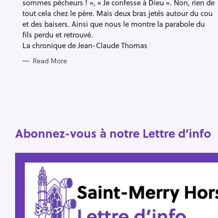
sommes pécheurs ! », « Je confesse à Dieu ». Non, rien de
tout cela chez le père. Mais deux bras jetés autour du cou
et des baisers. Ainsi que nous le montre la parabole du
fils perdu et retrouvé.
S
La chronique de Jean-Claude Thomas
e
Read More
a
r
c
h
f
Abonnez-vous à notre Lettre d’info
o
r
: