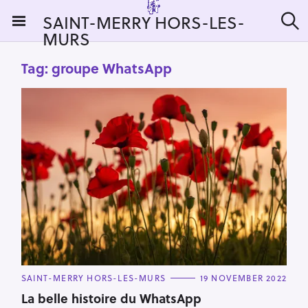
S
SAINT-MERRY HORS-LES-
k
MURS
S
i
e
a
p
Tag:
groupe WhatsApp
r
t
c
h
o
c
o
n
t
e
n
t
C
SAINT-MERRY HORS-LES-MURS
19 NOVEMBER 2022
A
T
La belle histoire du WhatsApp
E