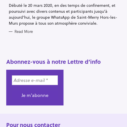
G
Débuté le 20 mars 2020, en des temps de confinement, et
O
R
poursuivi avec divers contenus et participants jusqu'à
I
E
aujourd'hui, le groupe WhatsApp de Saint-Merry Hors-les-
S
Murs propose à tous son atmosphère conviviale.
Read More
S
e
Abonnez-vous à notre Lettre d’info
a
r
c
h
f
o
r
:
Pour nous contacter