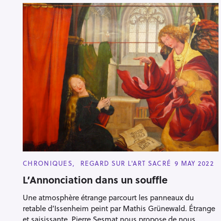
C
CHRONIQUES
REGARD SUR L'ART SACRÉ
9 MAY 2022
A
T
L’Annonciation dans un souffle
E
G
Une atmosphère étrange parcourt les panneaux du
O
R
retable d’Issenheim peint par Mathis Grünewald. Étrange
I
E
et saisissante. Pierre Sesmat nous propose de nous