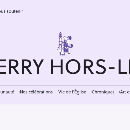
us soutenir
ERRY HORS-
munauté
Nos célébrations
Vie de l’Église
Chroniques
Art e