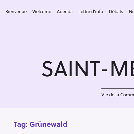
S
k
Bienvenue
Welcome
Agenda
Lettre d’info
Débats
No
i
p
t
o
c
SAINT-M
o
n
t
e
n
Vie de la Com
t
Tag:
Grünewald