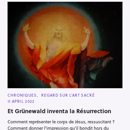
C
CHRONIQUES
REGARD SUR L'ART SACRÉ
A
11 APRIL 2022
T
E
Et Grünewald inventa la Résurrection
G
O
R
Comment représenter le corps de Jésus, ressuscitant ?
I
E
Comment donner l’impression qu’il bondit hors du