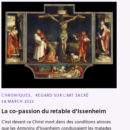
C
CHRONIQUES
REGARD SUR L'ART SACRÉ
A
28 MARCH 2022
T
E
La co-passion du retable d’Issenheim
G
O
R
C’est devant ce Christ mort dans des conditions atroces
I
E
que les Antonins d’Issenheim conduisaient les malades