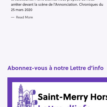
S
arrêter devant la scène de l’Annonciation. Chroniques du
25 mars 2020
Read More
S
e
a
r
c
h
f
Abonnez-vous à notre Lettre d’info
o
r
: