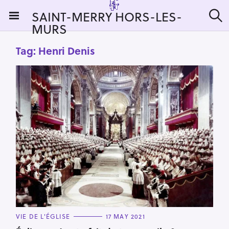
S
SAINT-MERRY HORS-LES-
k
MURS
S
i
e
a
p
Tag:
Henri Denis
r
t
c
h
o
c
o
n
t
e
n
t
C
VIE DE L'ÉGLISE
17 MAY 2021
A
T