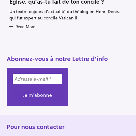
Église, qu’as-tu fait de ton concile ?
E
G
Un texte toujours d'actualité du théologien Henri Denis,
O
R
qui fut expert au concile Vatican II
I
E
Read More
S
S
e
Abonnez-vous à notre Lettre d’info
a
r
c
h
f
o
r
:
Pour nous contacter