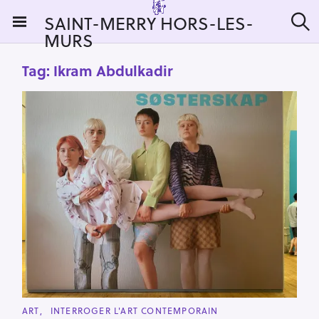
S
SAINT-MERRY HORS-LES-
k
MURS
S
i
e
a
p
Tag:
Ikram Abdulkadir
r
t
c
h
o
c
o
n
t
e
n
t
C
ART
INTERROGER L'ART CONTEMPORAIN