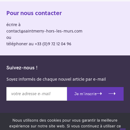
Pour nous contacter
écrire à
contact@saintmerry-hors-les-murs.com
ou
téléphoner au +33 (0)9 72 12 04 96
Suivez-nous !
Soyez informés de chaque nouvel article par e-mail
v
Je m'inscris
o
t
r
e
Nous utilisons des cookies pour vous garantir la meilleure
a
© 2026 Saint-Merry Hors-les-Murs.
expérience sur notre site web. Si vous continuez à utiliser ce
d