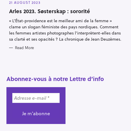
A
21 AUGUST 2023
T
E
Arles 2023. Søsterskap : sororité
G
O
R
« L’État-providence est le meilleur ami de la femme »
I
clame un slogan féministe des pays nordiques. Comment
E
S
les femmes artistes photographes l’interprètent-elles dans
sa clarté et ses opacités ? La chronique de Jean Deuzèmes.
Read More
S
e
a
Abonnez-vous à notre Lettre d’info
r
c
h
f
o
r
: