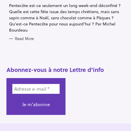
G
Pentecôte est-ce seulement un long week-end déconfiné ?
O
R
Quelle est cette fête issue des temps chrétiens, mais sans
I
E
sapin comme à Noël, sans chocolat comme à Pâques ?
S
Qu’est-ce Pentecôte pour nous aujourd’hui ? Par Michel
Bourdeau
Read More
S
e
a
Abonnez-vous à notre Lettre d’info
r
c
h
f
o
r
: