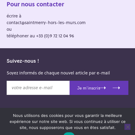
Pour nous contacter
écrire à
contact@saintmerry-hors-les-murs.com
ou
téléphoner au +33 (0)9 72 12 04 96
Suivez-nous !
Soyez informés de chaque nouvel article par e-mail
v
Je m'inscris
o
t
r
e
Nous utilisons des cookies pour vous garantir la meilleure
a
© 2026 Saint-Merry Hors-les-Murs.
expérience sur notre site web. Si vous continuez à utiliser ce
d
Theme: Felt by
Pixelgrade
.
site, nous supposerons que vous en êtes satisfait.
r