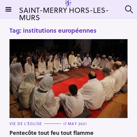
S
SAINT-MERRY HORS-LES-
k
MURS
S
i
e
a
p
Tag:
institutions européennes
r
t
c
h
o
c
o
n
t
e
n
t
C
VIE DE L'ÉGLISE
17 MAY 2021
A
T
Pentecôte tout feu tout flamme
E