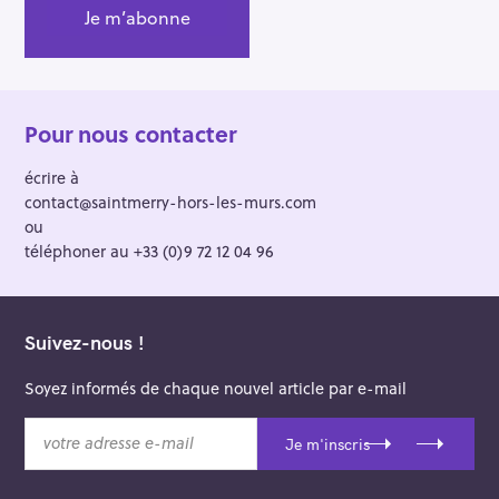
:
Pour nous contacter
écrire à
contact@saintmerry-hors-les-murs.com
ou
téléphoner au +33 (0)9 72 12 04 96
Suivez-nous !
Soyez informés de chaque nouvel article par e-mail
v
Je m'inscris
o
t