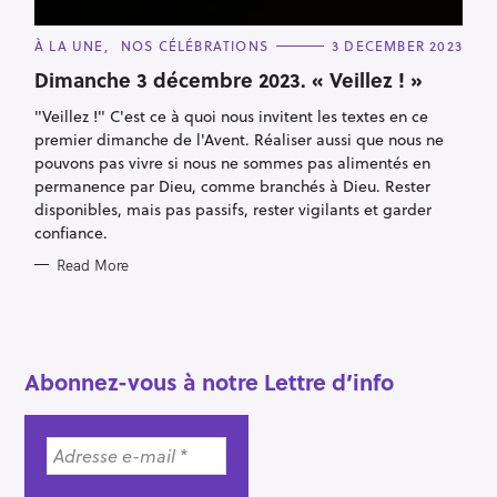
C
À LA UNE
NOS CÉLÉBRATIONS
3 DECEMBER 2023
A
T
Dimanche 3 décembre 2023. « Veillez ! »
E
G
"Veillez !" C'est ce à quoi nous invitent les textes en ce
O
R
premier dimanche de l'Avent. Réaliser aussi que nous ne
I
E
pouvons pas vivre si nous ne sommes pas alimentés en
S
permanence par Dieu, comme branchés à Dieu. Rester
disponibles, mais pas passifs, rester vigilants et garder
confiance.
S
Read More
e
a
r
c
Abonnez-vous à notre Lettre d’info
h
f
o
r