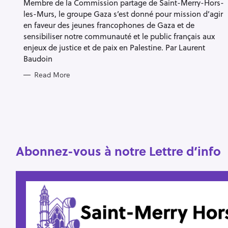
Membre de la Commission partage de Saint-Merry-Hors-
les-Murs, le groupe Gaza s’est donné pour mission d’agir
en faveur des jeunes francophones de Gaza et de
sensibiliser notre communauté et le public français aux
enjeux de justice et de paix en Palestine. Par Laurent
S
Baudoin
e
Read More
a
r
c
h
f
Abonnez-vous à notre Lettre d’info
o
r
: