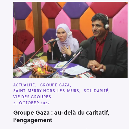
C
ACTUALITÉ
GROUPE GAZA
A
SAINT-MERRY HORS-LES-MURS
SOLIDARITÉ
T
E
VIE DES GROUPES
G
25 OCTOBER 2022
O
R
Groupe Gaza : au-delà du caritatif,
I
E
l’engagement
S