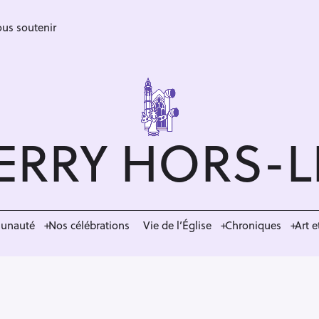
us soutenir
ERRY HORS-
munauté
Nos célébrations
Vie de l’Église
Chroniques
Art e