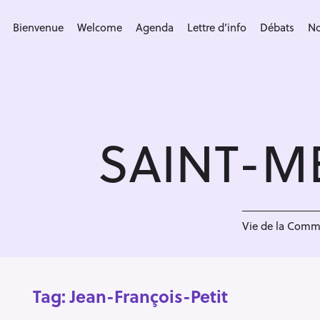
S
k
Bienvenue
Welcome
Agenda
Lettre d’info
Débats
No
i
p
t
o
c
SAINT-M
o
n
t
e
n
Vie de la Com
t
Tag:
Jean-François-Petit