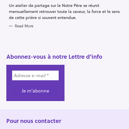
G
Un atelier de partage sur le Notre Père se réunit
O
R
mensuellement retrouver toute la saveur, la force et le sens
I
E
de cette prière si souvent entendue.
S
Read More
S
e
Abonnez-vous à notre Lettre d’info
a
r
c
h
f
o
r
:
Pour nous contacter