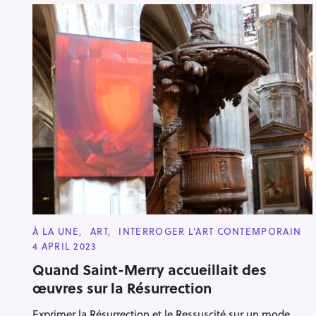
C
À LA UNE
ART
INTERROGER L'ART CONTEMPORAIN
A
4 APRIL 2023
T
E
Quand Saint-Merry accueillait des
G
O
œuvres sur la Résurrection
R
I
E
Exprimer la Résurrection et le Ressuscité sur un mode