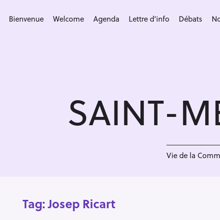
S
k
Bienvenue
Welcome
Agenda
Lettre d’info
Débats
No
i
p
t
o
c
SAINT-M
o
n
t
e
n
Vie de la Com
t
Tag:
Josep Ricart