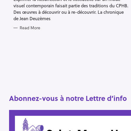
S
visuel contemporain faisait partie des traditions du CPHB.
Des œuvres à découvrir ou à re-découvrir. La chronique
de Jean Deuzèmes
Read More
S
e
a
r
c
h
f
o
Abonnez-vous à notre Lettre d’info
r
: