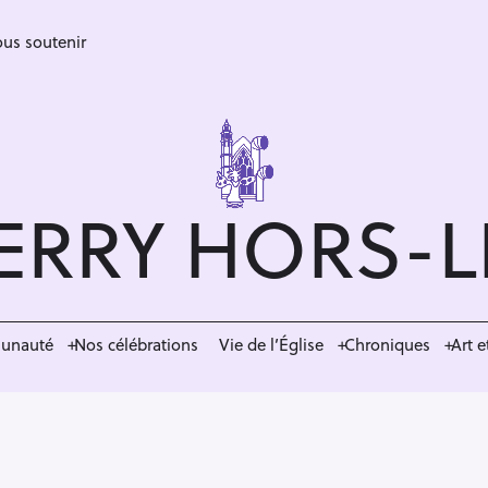
us soutenir
ERRY HORS-
munauté
Nos célébrations
Vie de l’Église
Chroniques
Art e