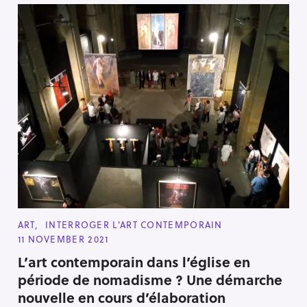
C
ART
INTERROGER L'ART CONTEMPORAIN
A
11 NOVEMBER 2021
T
E
L’art contemporain dans l’église en
G
O
période de nomadisme ? Une démarche
R
I
nouvelle en cours d’élaboration
E