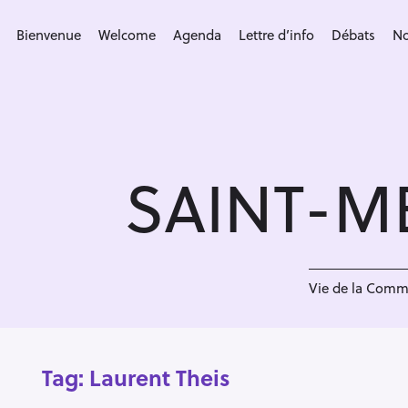
S
k
Bienvenue
Welcome
Agenda
Lettre d’info
Débats
No
i
p
t
o
c
SAINT-M
o
n
t
e
n
Vie de la Com
t
Tag:
Laurent Theis