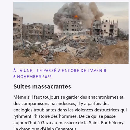
C
À LA UNE
LE PASSÉ A ENCORE DE L’AVENIR
A
6 NOVEMBER 2023
T
E
Suites massacrantes
G
O
R
Même s’il faut toujours se garder des anachronismes et
I
E
des comparaisons hasardeuses, il y a parfois des
S
analogies troublantes dans les violences destructrices qui
rythment l’histoire des hommes. De ce qui se passe
aujourd’hui à Gaza au massacre de la Saint-Barthélemy.
La chronique d’Alain Cabantous