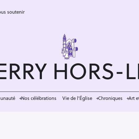
us soutenir
ERRY HORS-
munauté
Nos célébrations
Vie de l’Église
Chroniques
Art e