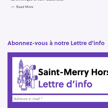
Read More
S
e
a
r
c
Abonnez-vous à notre Lettre d’info
h
f
o
r
: