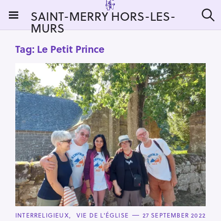
S
SAINT-MERRY HORS-LES-
k
MURS
S
i
e
a
p
Tag:
Le Petit Prince
r
t
c
h
o
c
o
n
t
e
n
t
C
INTERRELIGIEUX
VIE DE L'ÉGLISE
27 SEPTEMBER 2022