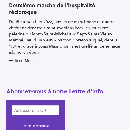
A
T
Deuxième marche de l’hospitalité
E
réciproque
G
O
R
Du 18 au 24 juillet 2022, une jeune musulmane et quatre
I
E
chrétiens dont trois saint-merriens hors-les-murs ont
S
péleriné du Mont-Saint-Michel aux Sept-Saints Vieux-
Marché, lieu d'un vieux « pardon » breton auquel, depuis
1954 et grâce à Louis Massignon, s'est greffé un pèlerinage
islamo-chrétien.
Read More
S
e
a
r
Abonnez-vous à notre Lettre d’info
c
h
f
o
r
: