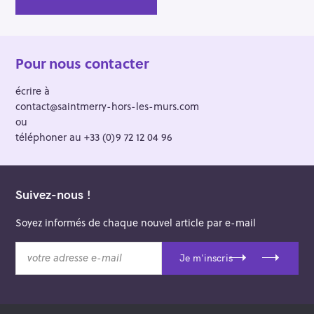
Pour nous contacter
écrire à
contact@saintmerry-hors-les-murs.com
ou
téléphoner au +33 (0)9 72 12 04 96
Suivez-nous !
Soyez informés de chaque nouvel article par e-mail
v
Je m'inscris
o
t
r
e