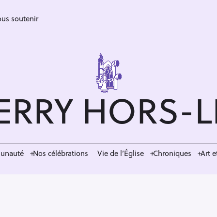
us soutenir
ERRY HORS-
munauté
Nos célébrations
Vie de l’Église
Chroniques
Art e