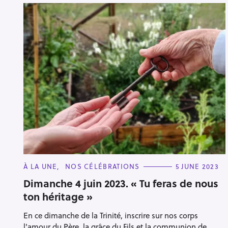
C
À LA UNE
NOS CÉLÉBRATIONS
5 JUNE 2023
A
T
Dimanche 4 juin 2023. « Tu feras de nous
E
ton héritage »
G
O
R
En ce dimanche de la Trinité, inscrire sur nos corps
I
E
l'amour du Père, la grâce du Fils et la communion de