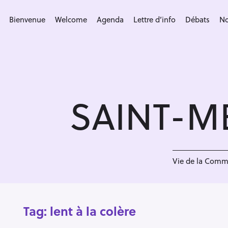
S
k
Bienvenue
Welcome
Agenda
Lettre d’info
Débats
No
i
p
t
o
c
SAINT-M
o
n
t
e
n
Vie de la Com
t
Tag:
lent à la colère