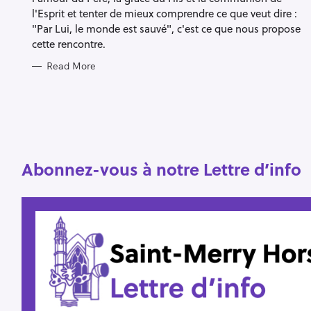
S
l'Esprit et tenter de mieux comprendre ce que veut dire :
"Par Lui, le monde est sauvé", c'est ce que nous propose
cette rencontre.
S
Read More
e
a
r
c
h
Abonnez-vous à notre Lettre d’info
f
o
r
: