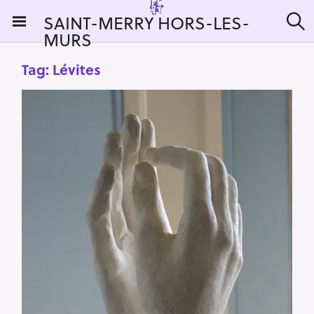
S
SAINT-MERRY HORS-LES-
k
MURS
S
i
e
a
p
Tag:
Lévites
r
t
c
h
o
c
o
n
t
e
n
t