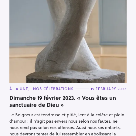
C
À LA UNE
NOS CÉLÉBRATIONS
19 FEBRUARY 2023
A
T
Dimanche 19 février 2023. « Vous êtes un
E
sanctuaire de Dieu »
G
O
R
S
Le Seigneur est tendresse et pitié, lent à la colère et plein
I
E
e
d’amour ; il n’agit pas envers nous selon nos fautes, ne
S
nous rend pas selon nos offenses. Aussi nous ses enfants,
a
nous devrons tenter de lui ressembler en abolissant la