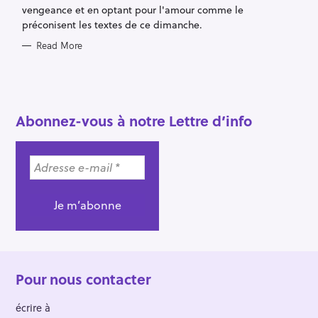
r
vengeance et en optant pour l'amour comme le
c
préconisent les textes de ce dimanche.
h
Read More
f
o
r
:
Abonnez-vous à notre Lettre d’info
Pour nous contacter
écrire à