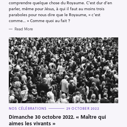
comprendre quelque chose du Royaume. C’est dur d’en
parler, même pour Jésus, à qui il faut au moins trois
paraboles pour nous dire que le Royaume, « c’est
comme… » Comme quoi au fait ?
Read More
C
NOS CÉLÉBRATIONS
29 OCTOBER 2022
S
A
T
Dimanche 30 octobre 2022. « Maître qui
e
E
aimes les vivants »
G
a
O