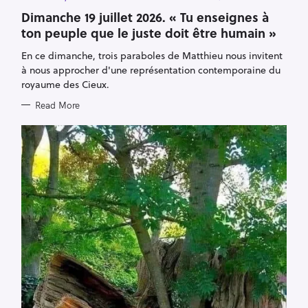
A
T
Dimanche 19 juillet 2026. « Tu enseignes à
E
ton peuple que le juste doit être humain »
G
O
R
En ce dimanche, trois paraboles de Matthieu nous invitent
I
E
à nous approcher d'une représentation contemporaine du
S
royaume des Cieux.
Read More