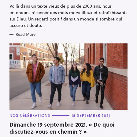
R
Voilà dans un texte vieux de plus de 2000 ans, nous
r
I
E
entendons résonner des mots merveilleux et rafraîchissants
c
S
sur Dieu. Un regard positif dans un monde si sombre qui
h
accuse et doute.
f
Read More
o
r
:
C
NOS CÉLÉBRATIONS
18 SEPTEMBER 2021
A
T
Dimanche 19 septembre 2021. « De quoi
E
discutiez-vous en chemin ? »
G
O