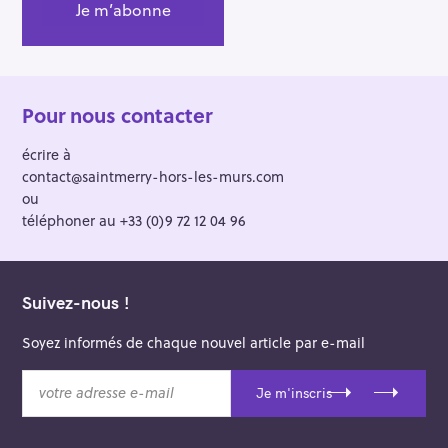
Pour nous contacter
écrire à
contact@saintmerry-hors-les-murs.com
ou
téléphoner au +33 (0)9 72 12 04 96
Suivez-nous !
Soyez informés de chaque nouvel article par e-mail
v
Je m'inscris
o
t
r