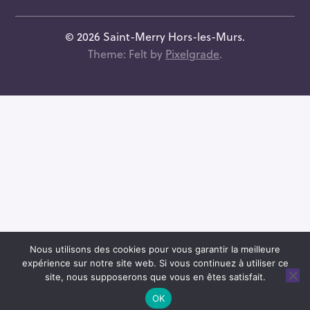
e
a
© 2026 Saint-Merry Hors-les-Murs.
d
Theme: Felt by
Pixelgrade
.
r
e
s
s
e
e
-
m
a
i
l
Nous utilisons des cookies pour vous garantir la meilleure
expérience sur notre site web. Si vous continuez à utiliser ce
site, nous supposerons que vous en êtes satisfait.
OK