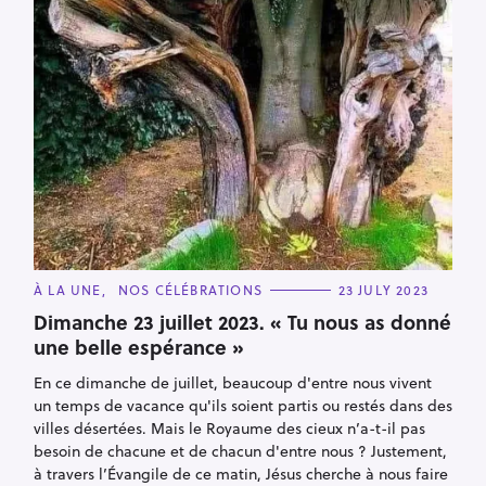
C
À LA UNE
NOS CÉLÉBRATIONS
23 JULY 2023
A
T
Dimanche 23 juillet 2023. « Tu nous as donné
E
une belle espérance »
G
O
R
En ce dimanche de juillet, beaucoup d'entre nous vivent
I
E
un temps de vacance qu'ils soient partis ou restés dans des
S
villes désertées. Mais le Royaume des cieux n’a-t-il pas
besoin de chacune et de chacun d'entre nous ? Justement,
à travers l’Évangile de ce matin, Jésus cherche à nous faire