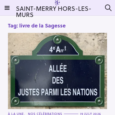
S
SAINT-MERRY HORS-LES-
k
MURS
S
i
e
a
p
Tag:
livre de la Sagesse
r
t
c
h
o
c
o
n
t
e
n
t
C
À LA UNE
NOS CÉLÉBRATIONS
19 JULY 2026