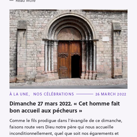
Read More
S
e
a
r
c
h
f
C
À LA UNE
NOS CÉLÉBRATIONS
26 MARCH 2022
o
A
T
Dimanche 27 mars 2022. « Cet homme fait
r
E
bon accueil aux pécheurs »
G
:
O
R
Comme le fils prodigue dans l’évangile de ce dimanche,
I
E
faisons route vers Dieu notre père qui nous accueille
S
inconditionnellement, quel que soit nos égarements et