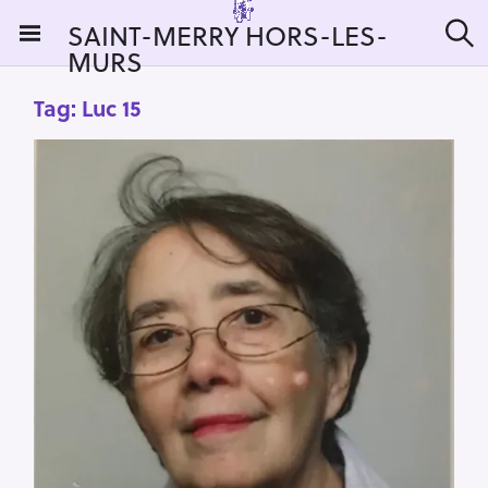
S
SAINT-MERRY HORS-LES-
k
MURS
S
i
e
a
p
Tag:
Luc 15
r
t
c
h
o
c
o
n
t
e
n
t