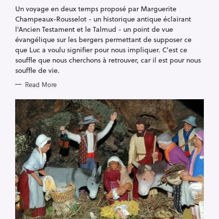
G
Un voyage en deux temps proposé par Marguerite
O
R
Champeaux-Rousselot - un historique antique éclairant
I
E
l’Ancien Testament et le Talmud - un point de vue
S
évangélique sur les bergers permettant de supposer ce
que Luc a voulu signifier pour nous impliquer. C’est ce
souffle que nous cherchons à retrouver, car il est pour nous
souffle de vie.
Read More