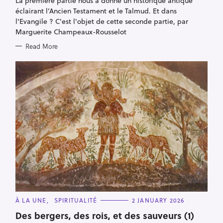
La première partie nous a donné un historique antique
O
R
éclairant l’Ancien Testament et le Talmud. Et dans
I
E
l'Evangile ? C'est l'objet de cette seconde partie, par
S
Marguerite Champeaux-Rousselot
Read More
C
À LA UNE
SPIRITUALITÉ
2 JANUARY 2026
A
T
Des bergers, des rois, et des sauveurs (1)
E