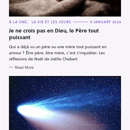
C
À LA UNE
LA VIE ET LES JOURS
9 JANUARY 2024
A
T
Je ne crois pas en Dieu, le Père tout
E
puissant
G
O
R
Qui a déjà vu un père ou une mère tout puissant en
I
E
amour ? Être père, être mère, c’est s’inquiéter. Les
S
réflexions de Noël de Joëlle Chabert
Read More