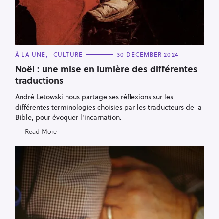
C
À LA UNE
CULTURE
30 DECEMBER 2024
A
T
Noël : une mise en lumière des différentes
E
traductions
G
O
R
André Letowski nous partage ses réflexions sur les
I
E
différentes terminologies choisies par les traducteurs de la
S
Bible, pour évoquer l'incarnation.
Read More