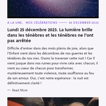
C
À LA UNE
NOS CÉLÉBRATIONS
30 DECEMBER 2023
A
T
Lundi 25 décembre 2023. La lumière brille
E
dans les ténèbres et les ténèbres ne l’ont
G
O
pas arrêtée
R
I
E
Difficile d'entrer dans des mots pleins de joie, alors que
S
l'Enfant vient dans les décombres de nos guerres et les
ténèbres de nos vies. Osons la traverser cette nuit ! Car Il
vient jusque dans nos ruines pour vivre cela avec chacun; il
vient au coeur de chacun pour transformer,
mystérieusement toute violence, toute souffrance au feu
de son amour. Oui, c'est notre espérance : la nuit est
définitivement clarté !
Read More