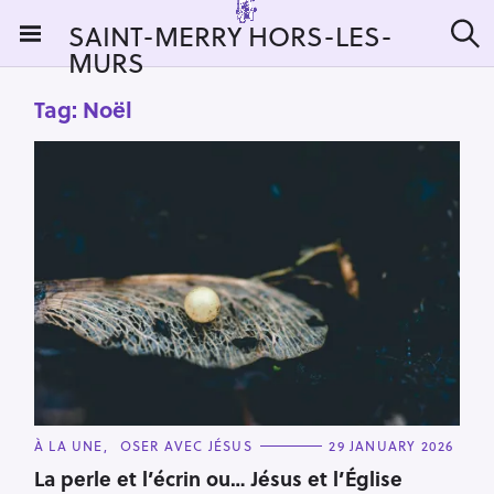
S
SAINT-MERRY HORS-LES-
k
MURS
S
i
e
a
p
Tag:
Noël
r
t
c
h
o
c
o
n
t
e
n
t
C
À LA UNE
OSER AVEC JÉSUS
29 JANUARY 2026
A
T
La perle et l’écrin ou… Jésus et l’Église
E