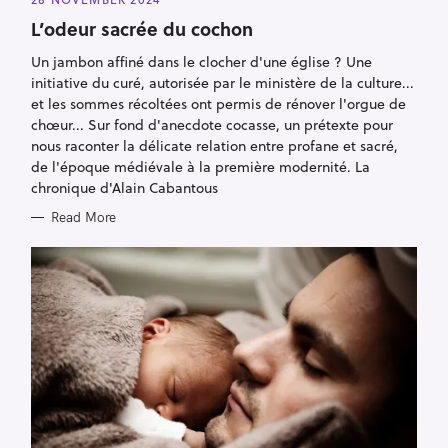
T
E
L’odeur sacrée du cochon
G
O
R
Un jambon affiné dans le clocher d'une église ? Une
I
initiative du curé, autorisée par le ministère de la culture...
E
S
et les sommes récoltées ont permis de rénover l'orgue de
chœur... Sur fond d'anecdote cocasse, un prétexte pour
nous raconter la délicate relation entre profane et sacré,
de l'époque médiévale à la première modernité. La
chronique d'Alain Cabantous
Read More