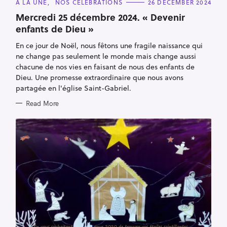
C
À LA UNE
NOS CÉLÉBRATIONS
26 DECEMBER 2024
:
A
T
Mercredi 25 décembre 2024. « Devenir
E
enfants de Dieu »
G
O
R
En ce jour de Noël, nous fêtons une fragile naissance qui
I
E
ne change pas seulement le monde mais change aussi
S
chacune de nos vies en faisant de nous des enfants de
Dieu. Une promesse extraordinaire que nous avons
partagée en l'église Saint-Gabriel.
Read More