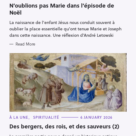
A
T
N’oublions pas Marie dans l’épisode de
E
Noël
G
O
R
La naissance de l’enfant Jésus nous conduit souvent à
I
E
oublier la place essentielle qu’ont tenue Marie et Joseph
S
dans cette naissance. Une réflexion d'André Letowski
Read More
C
À LA UNE
SPIRITUALITÉ
6 JANUARY 2026
A
T
Des bergers, des rois, et des sauveurs (2)
E
G