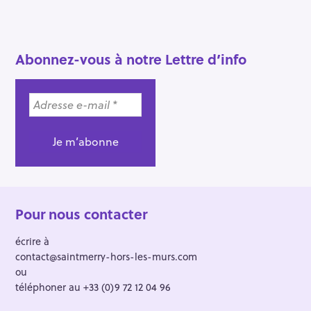
t
s
n
a
Abonnez-vous à notre Lettre d’info
v
i
g
a
t
i
o
n
Pour nous contacter
écrire à
contact@saintmerry-hors-les-murs.com
ou
téléphoner au +33 (0)9 72 12 04 96