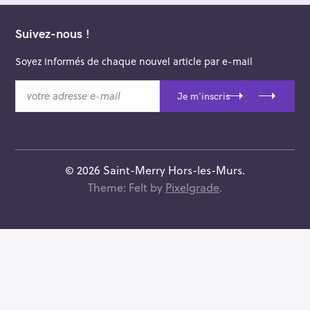
Suivez-nous !
Soyez informés de chaque nouvel article par e-mail
v
Je m'inscris
o
t
r
e
a
© 2026 Saint-Merry Hors-les-Murs.
d
Theme: Felt by
Pixelgrade
.
r
e
s
s
e
e
-
m