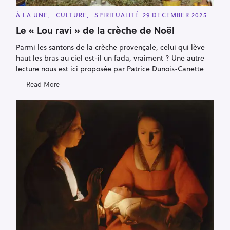
C
À LA UNE
CULTURE
SPIRITUALITÉ
29 DECEMBER 2025
A
T
Le « Lou ravi » de la crèche de Noël
E
G
Parmi les santons de la crèche provençale, celui qui lève
O
R
haut les bras au ciel est-il un fada, vraiment ? Une autre
I
E
lecture nous est ici proposée par Patrice Dunois-Canette
S
Read More