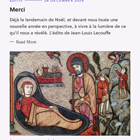
A
T
Merci
E
G
Déjà le lendemain de Noël, et devant nous toute une
O
R
nouvelle année en perspective, à vivre à la lumière de ce
I
E
qu'il nous a révélé. L'édito de Jean-Louis Lecouffe
S
Read More
S
e
a
r
c
h
f
o
r