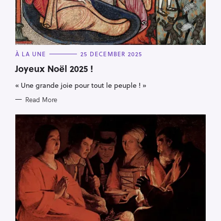
C
À LA UNE
25 DECEMBER 2025
A
T
Joyeux Noël 2025 !
E
G
« Une grande joie pour tout le peuple ! »
O
R
I
Read More
E
S