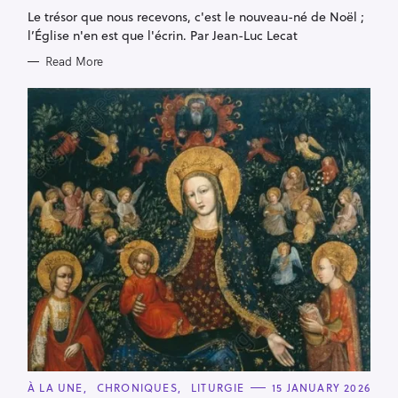
G
Le trésor que nous recevons, c'est le nouveau-né de Noël ;
O
R
l’Église n'en est que l'écrin. Par Jean-Luc Lecat
I
E
Read More
S
C
À LA UNE
CHRONIQUES
LITURGIE
15 JANUARY 2026