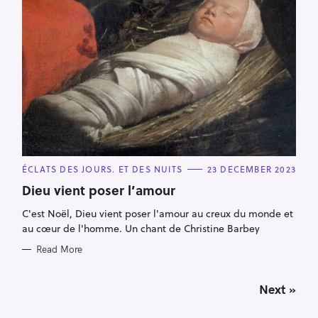
C
ÉCLATS DES JOURS. ET DES NUITS
23 DECEMBER 2023
A
T
Dieu vient poser l’amour
E
G
C'est Noël, Dieu vient poser l'amour au creux du monde et
O
R
au cœur de l'homme. Un chant de Christine Barbey
I
E
Read More
S
P
Next »
o
s