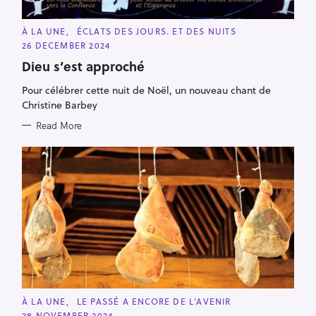
C
À LA UNE
ÉCLATS DES JOURS. ET DES NUITS
A
26 DECEMBER 2024
T
E
Dieu s’est approché
G
O
R
Pour célébrer cette nuit de Noël, un nouveau chant de
I
Christine Barbey
E
S
Read More
C
À LA UNE
LE PASSÉ A ENCORE DE L’AVENIR
A
28 NOVEMBER 2024