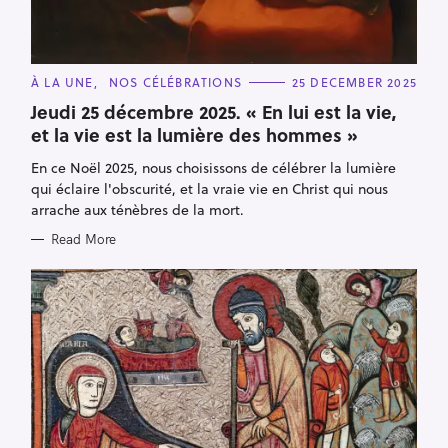
C
À LA UNE
NOS CÉLÉBRATIONS
25 DECEMBER 2025
A
T
Jeudi 25 décembre 2025. « En lui est la vie,
E
et la vie est la lumière des hommes »
G
O
R
En ce Noël 2025, nous choisissons de célébrer la lumière
I
E
qui éclaire l'obscurité, et la vraie vie en Christ qui nous
S
arrache aux ténèbres de la mort.
Read More