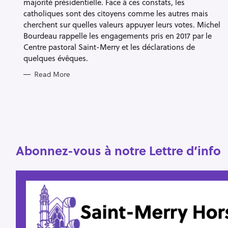
majorité présidentielle. Face à ces constats, les
catholiques sont des citoyens comme les autres mais
cherchent sur quelles valeurs appuyer leurs votes. Michel
Bourdeau rappelle les engagements pris en 2017 par le
Centre pastoral Saint-Merry et les déclarations de
S
quelques évêques.
e
Read More
a
r
c
h
f
Abonnez-vous à notre Lettre d’info
o
r
: