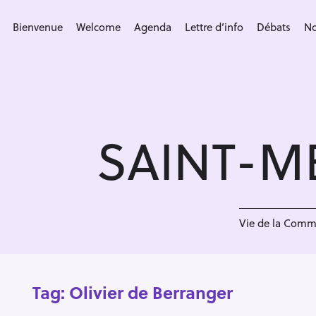
S
k
Bienvenue
Welcome
Agenda
Lettre d’info
Débats
No
i
p
t
o
c
SAINT-M
o
n
t
e
n
Vie de la Com
t
Tag:
Olivier de Berranger