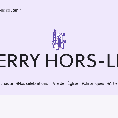
us soutenir
ERRY HORS-
munauté
Nos célébrations
Vie de l’Église
Chroniques
Art e