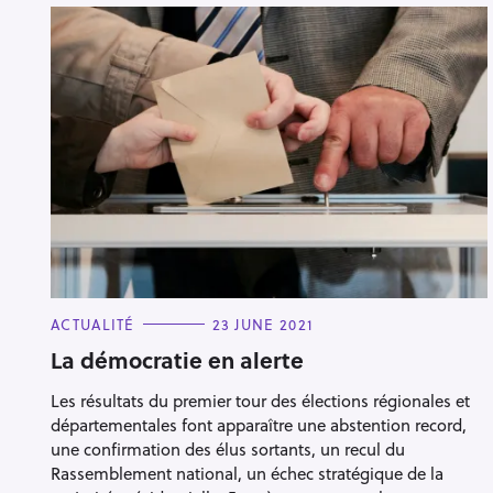
C
ACTUALITÉ
23 JUNE 2021
A
T
La démocratie en alerte
E
G
Les résultats du premier tour des élections régionales et
O
R
départementales font apparaître une abstention record,
I
E
une confirmation des élus sortants, un recul du
S
Rassemblement national, un échec stratégique de la