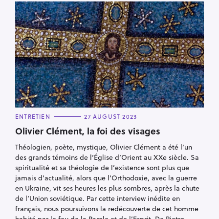
C
ENTRETIEN
27 AUGUST 2023
A
T
Olivier Clément, la foi des visages
E
G
Théologien, poète, mystique, Olivier Clément a été l’un
O
R
des grands témoins de l’Église d’Orient au XXe siècle. Sa
I
E
spiritualité et sa théologie de l’existence sont plus que
S
jamais d’actualité, alors que l’Orthodoxie, avec la guerre
en Ukraine, vit ses heures les plus sombres, après la chute
de l’Union soviétique. Par cette interview inédite en
français, nous poursuivons la redécouverte de cet homme
habité par le feu de la Parole et de l’Esprit. De Pietro