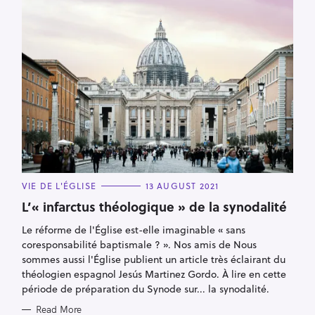
C
VIE DE L'ÉGLISE
13 AUGUST 2021
A
T
L’« infarctus théologique » de la synodalité
E
G
Le réforme de l'Église est-elle imaginable « sans
O
R
coresponsabilité baptismale ? ». Nos amis de Nous
I
E
sommes aussi l'Église publient un article très éclairant du
S
théologien espagnol Jesús Martinez Gordo. À lire en cette
période de préparation du Synode sur... la synodalité.
Read More