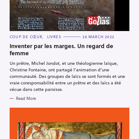
C
COUP DE CŒUR
LIVRES
26 MARCH 2022
S
A
T
Inventer par les marges. Un regard de
e
E
femme
G
a
O
R
Un prêtre, Michel Jondot, et une théologienne laïque,
r
I
E
Christine Fontaine, ont partagé l’animation d’une
c
S
communauté. Des groupes de laïcs se sont formés et une
h
vraie coresponsabilité entre un prêtre et des laïcs a été
f
vécue dans cette paroisse.
o
Read More
r
: