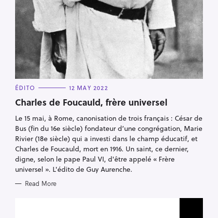
C
ÉDITO
12 MAY 2022
A
T
Charles de Foucauld, frère universel
E
G
Le 15 mai, à Rome, canonisation de trois français : César de
O
R
Bus (fin du 16e siècle) fondateur d’une congrégation, Marie
I
E
Rivier (18e siècle) qui a investi dans le champ éducatif, et
S
Charles de Foucauld, mort en 1916. Un saint, ce dernier,
digne, selon le pape Paul VI, d'être appelé « Frère
universel ». L'édito de Guy Aurenche.
Read More