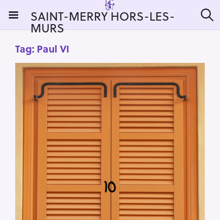
S
SAINT-MERRY HORS-LES-
k
MURS
S
i
e
a
p
Tag:
Paul VI
r
t
c
h
o
c
o
n
t
e
n
t