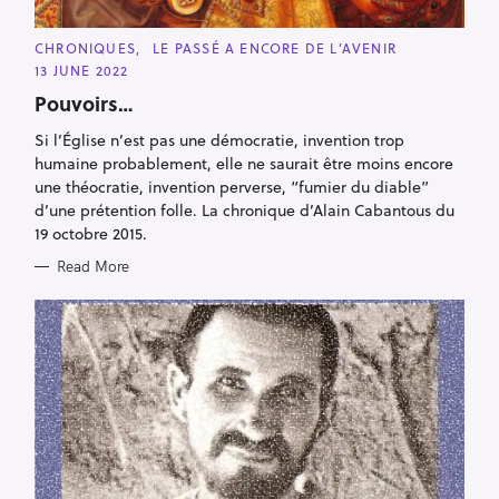
C
CHRONIQUES
LE PASSÉ A ENCORE DE L’AVENIR
A
13 JUNE 2022
T
E
Pouvoirs…
G
O
R
Si l’Église n’est pas une démocratie, invention trop
I
humaine probablement, elle ne saurait être moins encore
E
S
une théocratie, invention perverse, “fumier du diable”
d’une prétention folle. La chronique d’Alain Cabantous du
19 octobre 2015.
Read More