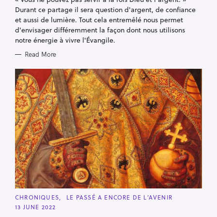
Durant ce partage il sera question d'argent, de confiance
et aussi de lumière. Tout cela entremêlé nous permet
d'envisager différemment la façon dont nous utilisons
notre énergie à vivre l'Évangile.
Read More
C
CHRONIQUES
LE PASSÉ A ENCORE DE L’AVENIR
A
13 JUNE 2022
T
E