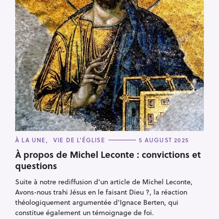
C
À LA UNE
VIE DE L'ÉGLISE
5 AUGUST 2025
A
T
À propos de Michel Leconte : convictions et
E
questions
G
O
R
Suite à notre rediffusion d'un article de Michel Leconte,
I
E
Avons-nous trahi Jésus en le faisant Dieu ?, la réaction
S
théologiquement argumentée d'Ignace Berten, qui
constitue également un témoignage de foi.