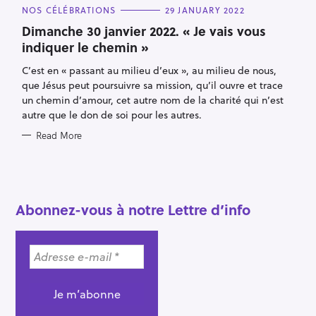
C
NOS CÉLÉBRATIONS
29 JANUARY 2022
A
T
Dimanche 30 janvier 2022. « Je vais vous
E
indiquer le chemin »
G
O
R
C’est en « passant au milieu d’eux », au milieu de nous,
I
E
que Jésus peut poursuivre sa mission, qu’il ouvre et trace
S
un chemin d’amour, cet autre nom de la charité qui n’est
autre que le don de soi pour les autres.
Read More
Abonnez-vous à notre Lettre d’info