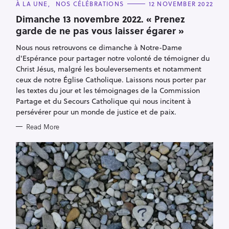
C
À LA UNE
NOS CÉLÉBRATIONS
12 NOVEMBER 2022
A
T
Dimanche 13 novembre 2022. « Prenez
E
garde de ne pas vous laisser égarer »
G
O
R
Nous nous retrouvons ce dimanche à Notre-Dame
I
E
d'Espérance pour partager notre volonté de témoigner du
S
Christ Jésus, malgré les bouleversements et notamment
ceux de notre Église Catholique. Laissons nous porter par
les textes du jour et les témoignages de la Commission
Partage et du Secours Catholique qui nous incitent à
persévérer pour un monde de justice et de paix.
Read More