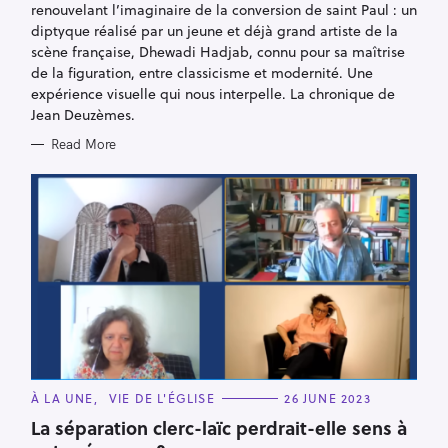
renouvelant l’imaginaire de la conversion de saint Paul : un
E
S
diptyque réalisé par un jeune et déjà grand artiste de la
scène française, Dhewadi Hadjab, connu pour sa maîtrise
de la figuration, entre classicisme et modernité. Une
expérience visuelle qui nous interpelle. La chronique de
Jean Deuzèmes.
Read More
C
À LA UNE
VIE DE L'ÉGLISE
26 JUNE 2023
A
T
La séparation clerc-laïc perdrait-elle sens à
E