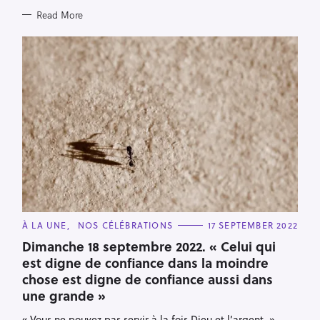
Read More
C
À LA UNE
NOS CÉLÉBRATIONS
17 SEPTEMBER 2022
A
T
Dimanche 18 septembre 2022. « Celui qui
E
est digne de confiance dans la moindre
G
O
chose est digne de confiance aussi dans
R
I
une grande »
E
S
« Vous ne pouvez pas servir à la fois Dieu et l’argent. »