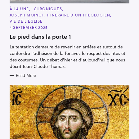
C
À LA UNE
CHRONIQUES
A
JOSEPH MOINGT. ITINÉRAIRE D'UN THÉOLOGIEN
T
E
VIE DE L'ÉGLISE
G
4 SEPTEMBER 2025
O
R
Le pied dans la porte 1
I
E
S
La tentation demeure de revenir en arrière et surtout de
confondre l’adhésion de la foi avec le respect des rites et
des coutumes. Un débat d'hier et d'aujourd'hui que nous
décrit Jean-Claude Thomas.
Read More