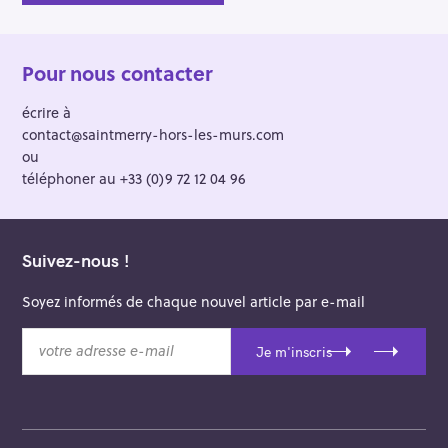
Pour nous contacter
écrire à
contact@saintmerry-hors-les-murs.com
ou
téléphoner au +33 (0)9 72 12 04 96
Suivez-nous !
Soyez informés de chaque nouvel article par e-mail
v
Je m'inscris
o
t
r
e
a