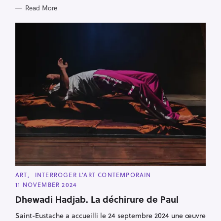
Read More
C
ART
INTERROGER L'ART CONTEMPORAIN
A
11 NOVEMBER 2024
T
E
Dhewadi Hadjab. La déchirure de Paul
G
O
R
Saint-Eustache a accueilli le 24 septembre 2024 une œuvre
I