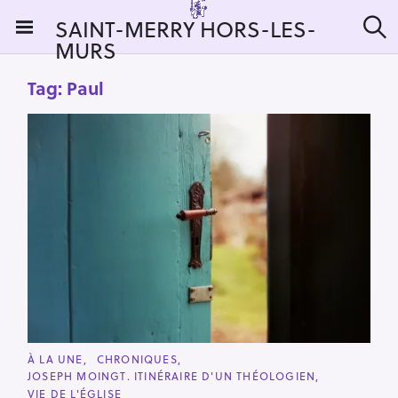
S
SAINT-MERRY HORS-LES-
k
MURS
S
i
e
a
p
Tag:
Paul
r
t
c
h
o
c
o
n
t
e
n
t
C
À LA UNE
CHRONIQUES
A
JOSEPH MOINGT. ITINÉRAIRE D'UN THÉOLOGIEN
T
E
VIE DE L'ÉGLISE