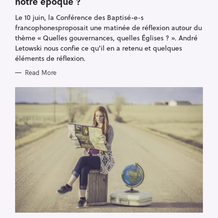
notre époque ?
G
O
R
Le 10 juin, la Conférence des Baptisé-e-s
I
E
francophonesproposait une matinée de réflexion autour du
S
thème « Quelles gouvernances, quelles Églises ? ». André
Letowski nous confie ce qu’il en a retenu et quelques
éléments de réflexion.
Read More