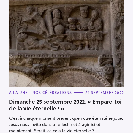
C
À LA UNE
NOS CÉLÉBRATIONS
24 SEPTEMBER 2022
A
T
Dimanche 25 septembre 2022. « Empare-toi
E
de la vie éternelle ! »
G
O
R
C’est à chaque moment présent que notre éternité se joue.
I
E
Jésus nous invite donc à réfléchir et à agir ici et
S
maintenant. Serait-ce cela la vie éternelle ?