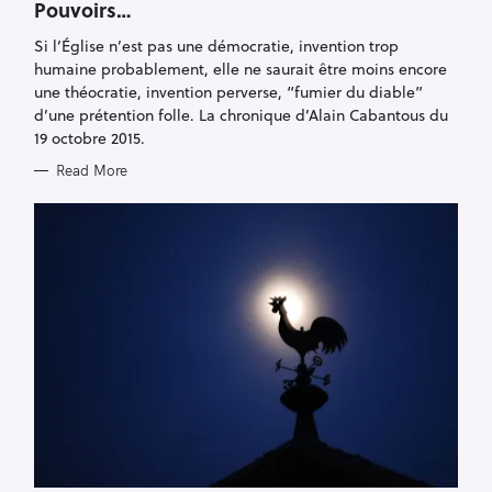
Pouvoirs…
G
O
R
Si l’Église n’est pas une démocratie, invention trop
I
humaine probablement, elle ne saurait être moins encore
E
S
une théocratie, invention perverse, “fumier du diable”
d’une prétention folle. La chronique d’Alain Cabantous du
19 octobre 2015.
Read More