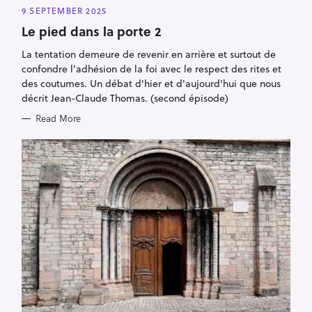
G
9 SEPTEMBER 2025
O
R
Le pied dans la porte 2
I
E
S
La tentation demeure de revenir en arrière et surtout de
confondre l’adhésion de la foi avec le respect des rites et
des coutumes. Un débat d'hier et d'aujourd'hui que nous
décrit Jean-Claude Thomas. (second épisode)
Read More