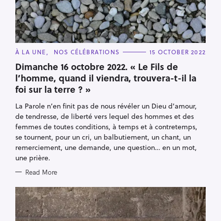
C
À LA UNE
NOS CÉLÉBRATIONS
15 OCTOBER 2022
A
T
Dimanche 16 octobre 2022. « Le Fils de
E
l’homme, quand il viendra, trouvera-t-il la
G
O
foi sur la terre ? »
R
I
E
La Parole n’en finit pas de nous révéler un Dieu d’amour,
S
S
de tendresse, de liberté vers lequel des hommes et des
e
femmes de toutes conditions, à temps et à contretemps,
a
se tournent, pour un cri, un balbutiement, un chant, un
r
remerciement, une demande, une question… en un mot,
c
une prière.
h
Read More
f
o
r
: