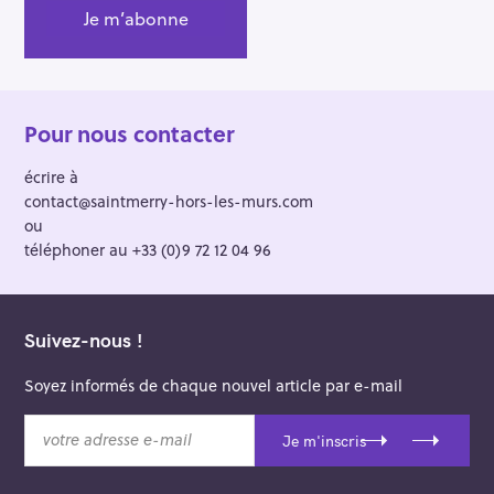
:
Pour nous contacter
écrire à
contact@saintmerry-hors-les-murs.com
ou
téléphoner au +33 (0)9 72 12 04 96
Suivez-nous !
Soyez informés de chaque nouvel article par e-mail
v
Je m'inscris
o
t