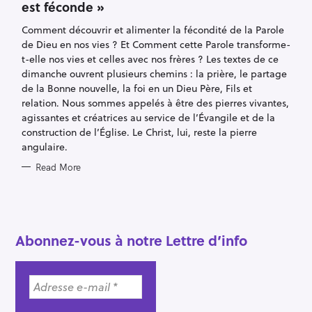
est féconde »
G
O
R
Comment découvrir et alimenter la fécondité de la Parole
I
E
de Dieu en nos vies ? Et Comment cette Parole transforme-
S
t-elle nos vies et celles avec nos frères ? Les textes de ce
dimanche ouvrent plusieurs chemins : la prière, le partage
de la Bonne nouvelle, la foi en un Dieu Père, Fils et
relation. Nous sommes appelés à être des pierres vivantes,
agissantes et créatrices au service de l’Évangile et de la
construction de l’Église. Le Christ, lui, reste la pierre
angulaire.
S
Read More
e
a
r
c
Abonnez-vous à notre Lettre d’info
h
f
o
r