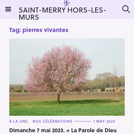
S
SAINT-MERRY HORS-LES-
k
MURS
S
i
e
a
p
Tag:
pierres vivantes
r
t
c
h
o
c
o
n
t
e
n
t
C
À LA UNE
NOS CÉLÉBRATIONS
7 MAY 2023
A
T
Dimanche 7 mai 2023. « La Parole de Dieu
E