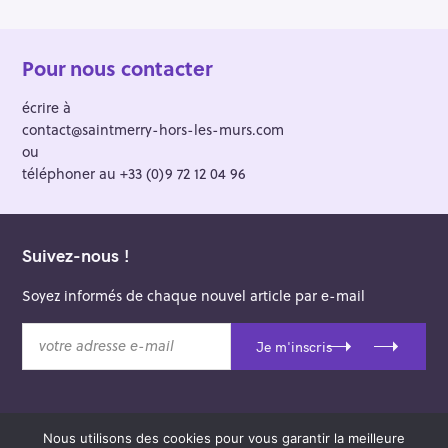
Pour nous contacter
écrire à
contact@saintmerry-hors-les-murs.com
ou
téléphoner au +33 (0)9 72 12 04 96
Suivez-nous !
Soyez informés de chaque nouvel article par e-mail
v
Je m'inscris
o
t
r
e
Nous utilisons des cookies pour vous garantir la meilleure
a