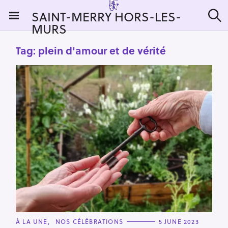
S
SAINT-MERRY HORS-LES-
k
MURS
S
i
e
a
p
Tag:
plein d'amour et de vérité
r
t
c
h
o
c
o
n
t
e
n
t
C
À LA UNE
NOS CÉLÉBRATIONS
5 JUNE 2023
A