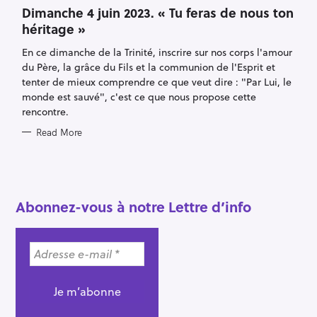
T
Dimanche 4 juin 2023. « Tu feras de nous ton
E
héritage »
G
O
R
En ce dimanche de la Trinité, inscrire sur nos corps l'amour
I
E
du Père, la grâce du Fils et la communion de l'Esprit et
S
tenter de mieux comprendre ce que veut dire : "Par Lui, le
monde est sauvé", c'est ce que nous propose cette
rencontre.
Read More
S
e
a
r
Abonnez-vous à notre Lettre d’info
c
h
f
o
r
: