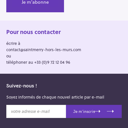
:
Pour nous contacter
écrire à
contact@saintmerry-hors-les-murs.com
ou
téléphoner au +33 (0)9 72 12 04 96
Suivez-nous !
Soyez informés de chaque nouvel article par e-mail
v
Je m'inscris
o
t
r