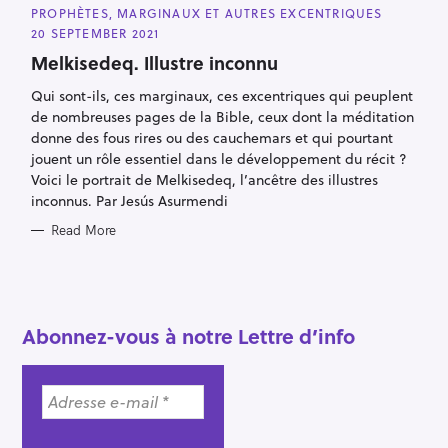
A
PROPHÈTES, MARGINAUX ET AUTRES EXCENTRIQUES
T
E
20 SEPTEMBER 2021
G
O
Melkisedeq. Illustre inconnu
R
I
Qui sont-ils, ces marginaux, ces excentriques qui peuplent
E
S
de nombreuses pages de la Bible, ceux dont la méditation
donne des fous rires ou des cauchemars et qui pourtant
jouent un rôle essentiel dans le développement du récit ?
Voici le portrait de Melkisedeq, l’ancêtre des illustres
inconnus. Par Jesús Asurmendi
S
Read More
e
a
r
Abonnez-vous à notre Lettre d’info
c
h
f
o
r