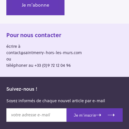
:
Pour nous contacter
écrire à
contact@saintmerry-hors-les-murs.com
ou
téléphoner au +33 (0)9 72 12 04 96
Suivez-nous !
Soyez informés de chaque nouvel article par e-mail
v
Je m'inscris
o
t