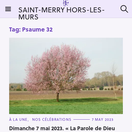
S
SAINT-MERRY HORS-LES-
k
MURS
S
i
e
a
p
Tag:
Psaume 32
r
t
c
h
o
c
o
n
t
e
n
t
C
À LA UNE
NOS CÉLÉBRATIONS
7 MAY 2023
A
T
Dimanche 7 mai 2023. « La Parole de Dieu
E