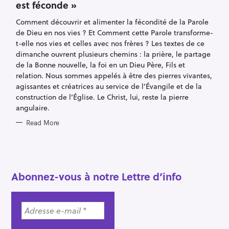
est féconde »
G
O
R
Comment découvrir et alimenter la fécondité de la Parole
I
E
de Dieu en nos vies ? Et Comment cette Parole transforme-
S
t-elle nos vies et celles avec nos frères ? Les textes de ce
dimanche ouvrent plusieurs chemins : la prière, le partage
de la Bonne nouvelle, la foi en un Dieu Père, Fils et
relation. Nous sommes appelés à être des pierres vivantes,
agissantes et créatrices au service de l’Évangile et de la
construction de l’Église. Le Christ, lui, reste la pierre
angulaire.
S
Read More
e
a
r
c
Abonnez-vous à notre Lettre d’info
h
f
o
r