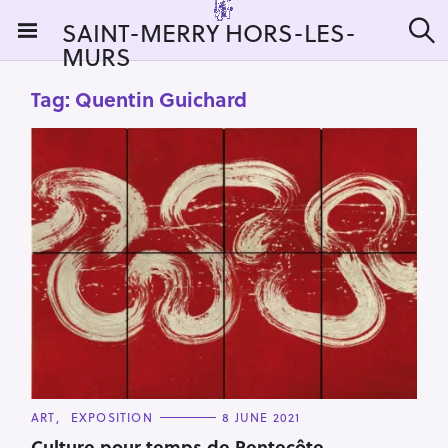
S
SAINT-MERRY HORS-LES-
k
MURS
S
i
e
a
p
Tag:
Quentin Guichard
r
t
c
h
o
c
o
n
t
e
n
t
C
ART
EXPOSITION
8 JUNE 2021
A
T
Culture pour temps de Pentecôte