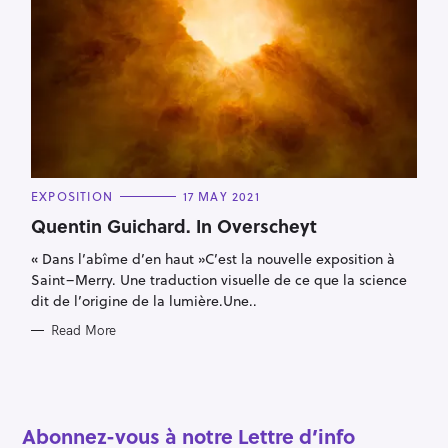
o
r
:
C
EXPOSITION
17 MAY 2021
A
T
Quentin Guichard. In Overscheyt
E
G
« Dans l’abîme d’en haut »C’est la nouvelle exposition à
O
R
Saint–Merry. Une traduction visuelle de ce que la science
I
E
dit de l’origine de la lumière.Une..
S
Read More
Abonnez-vous à notre Lettre d’info