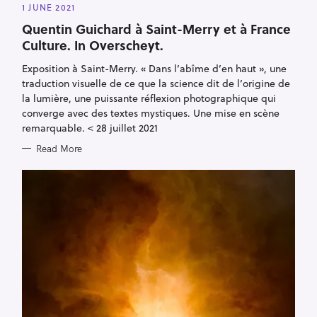
A
1 JUNE 2021
T
E
Quentin Guichard à Saint-Merry et à France
G
O
Culture. In Overscheyt.
R
I
E
Exposition à Saint-Merry. « Dans l’abîme d’en haut », une
S
traduction visuelle de ce que la science dit de l’origine de
la lumière, une puissante réflexion photographique qui
converge avec des textes mystiques. Une mise en scène
remarquable. < 28 juillet 2021
Read More
S
e
a
r
c
h
f