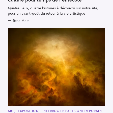
E
G
Quatre lieux, quatre histoires à découvrir sur notre site,
O
R
pour un avant-goût du retour à la vie artistique
I
E
Read More
S
C
ART
EXPOSITION
INTERROGER L'ART CONTEMPORAIN