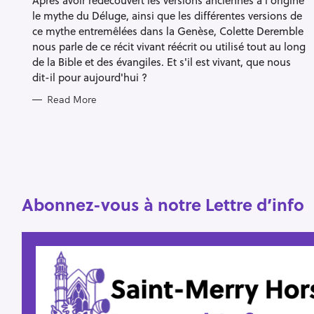
Après avoir redécouvert les versions anciennes à l'origine
S
le mythe du Déluge, ainsi que les différentes versions de
ce mythe entremêlées dans la Genèse, Colette Deremble
nous parle de ce récit vivant réécrit ou utilisé tout au long
de la Bible et des évangiles. Et s'il est vivant, que nous
S
dit-il pour aujourd'hui ?
e
Read More
a
r
c
h
f
Abonnez-vous à notre Lettre d’info
o
r
: