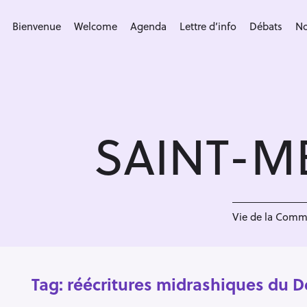
S
k
Bienvenue
Welcome
Agenda
Lettre d’info
Débats
No
i
p
t
o
c
SAINT-M
o
n
t
e
n
Vie de la Com
t
Tag:
réécritures midrashiques du 