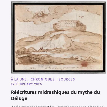
C
À LA UNE
CHRONIQUES
SOURCES
A
27 FEBRUARY 2025
T
E
Réécritures midrashiques du mythe du
G
O
Déluge
R
I
E