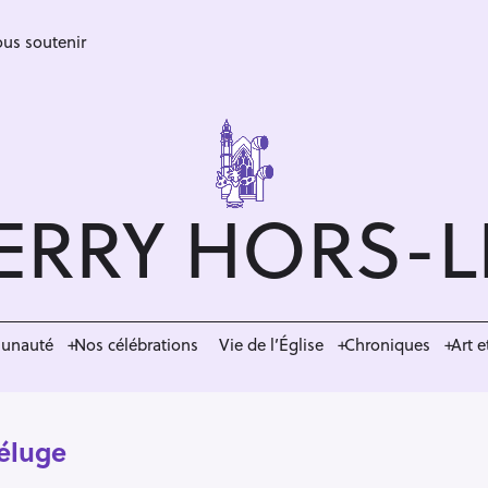
us soutenir
ERRY HORS-
munauté
Nos célébrations
Vie de l’Église
Chroniques
Art e
Déluge