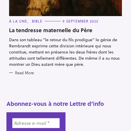
S
e
a
C
À LA UNE
BIBLE
9 SEPTEMBER 2022
A
r
T
La tendresse maternelle du Père
E
c
G
Dans son tableau "le retour du fils prodigue" le génie de
O
h
R
Rembrandt exprime cette division intérieure qui nous
I
f
E
constitue, mettant en présence les deux frères dont les
S
o
attitudes sont tellement différentes. De même il a su nous
r
montrer un Dieu autant mère que père.
:
Read More
Abonnez-vous à notre Lettre d’info