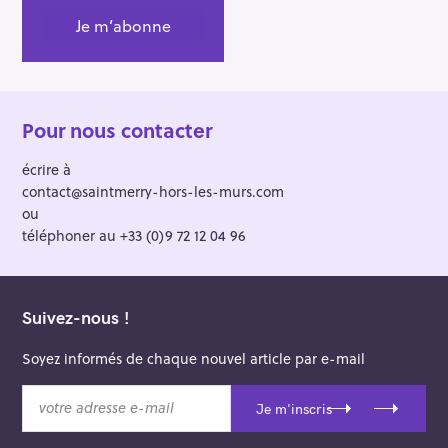
Pour nous contacter
écrire à
contact@saintmerry-hors-les-murs.com
ou
téléphoner au +33 (0)9 72 12 04 96
Suivez-nous !
Soyez informés de chaque nouvel article par e-mail
v
Je m'inscris
o
t