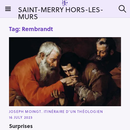
S
SAINT-MERRY HORS-LES-
k
MURS
S
i
e
a
p
Tag:
Rembrandt
r
t
c
h
o
c
o
n
t
e
n
t
C
JOSEPH MOINGT. ITINÉRAIRE D'UN THÉOLOGIEN
A
16 JULY 2023
T
E
Surprises
G
O