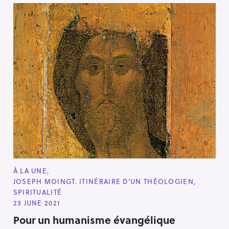
C
À LA UNE
A
JOSEPH MOINGT. ITINÉRAIRE D'UN THÉOLOGIEN
T
E
SPIRITUALITÉ
G
23 JUNE 2021
O
R
Pour un humanisme évangélique
I
E