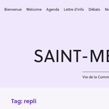
S
k
Bienvenue
Welcome
Agenda
Lettre d’info
Débats
No
i
p
t
o
c
SAINT-M
o
n
t
e
n
Vie de la Com
t
Tag:
repli