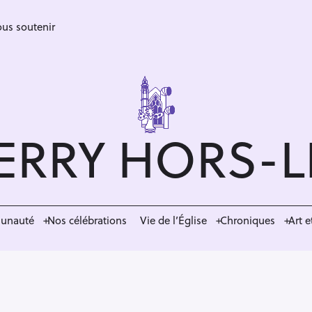
us soutenir
ERRY HORS-
munauté
Nos célébrations
Vie de l’Église
Chroniques
Art e