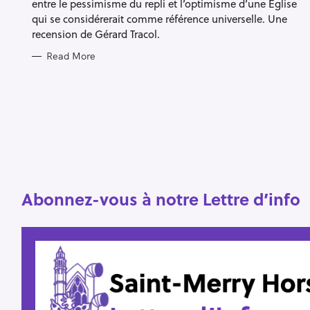
entre le pessimisme du repli et l’optimisme d’une Église
qui se considérerait comme référence universelle. Une
recension de Gérard Tracol.
Read More
S
e
a
r
c
h
f
Abonnez-vous à notre Lettre d’info
o
r
: