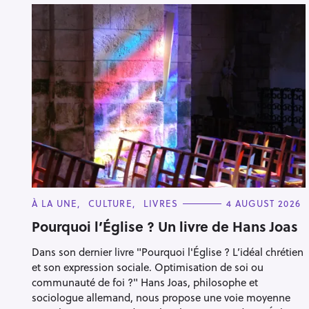
C
À LA UNE
CULTURE
LIVRES
4 AUGUST 2026
A
T
Pourquoi l’Église ? Un livre de Hans Joas
E
G
Dans son dernier livre "Pourquoi l'Église ? L’idéal chrétien
O
R
et son expression sociale. Optimisation de soi ou
I
E
communauté de foi ?" Hans Joas, philosophe et
S
sociologue allemand, nous propose une voie moyenne