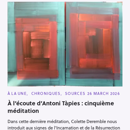
C
À LA UNE
CHRONIQUES
SOURCES
26 MARCH 2026
A
T
À l’écoute d’Antoni Tàpies : cinquième
E
méditation
G
O
R
Dans cette dernière méditation, Colette Deremble nous
I
E
introduit aux signes de l'Incarnation et de la Résurrection
S