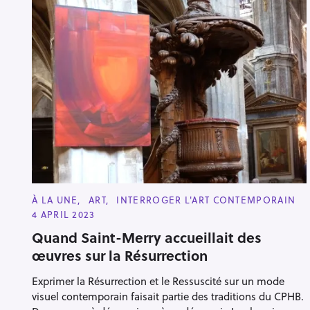
r
c
h
f
o
r
:
C
À LA UNE
ART
INTERROGER L'ART CONTEMPORAIN
A
4 APRIL 2023
T
E
Quand Saint-Merry accueillait des
G
O
œuvres sur la Résurrection
R
I
E
Exprimer la Résurrection et le Ressuscité sur un mode
S
visuel contemporain faisait partie des traditions du CPHB.