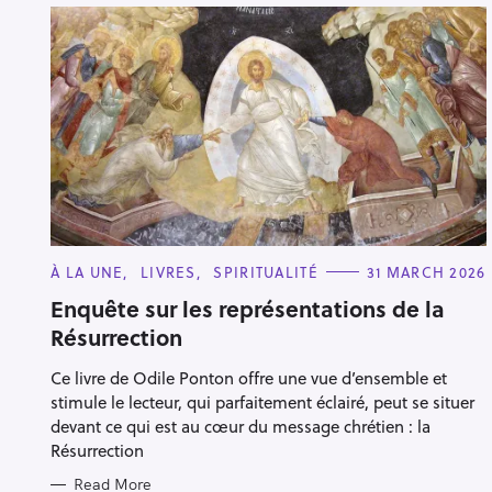
C
À LA UNE
LIVRES
SPIRITUALITÉ
31 MARCH 2026
A
T
Enquête sur les représentations de la
E
Résurrection
G
O
R
Ce livre de Odile Ponton offre une vue d’ensemble et
I
E
stimule le lecteur, qui parfaitement éclairé, peut se situer
S
devant ce qui est au cœur du message chrétien : la
Résurrection
Read More