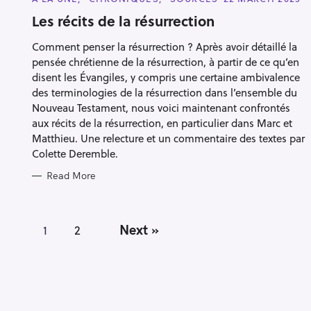
A
T
Les récits de la résurrection
E
G
Comment penser la résurrection ? Après avoir détaillé la
O
R
pensée chrétienne de la résurrection, à partir de ce qu’en
I
E
disent les Évangiles, y compris une certaine ambivalence
S
des terminologies de la résurrection dans l’ensemble du
Nouveau Testament, nous voici maintenant confrontés
aux récits de la résurrection, en particulier dans Marc et
Matthieu. Une relecture et un commentaire des textes par
Colette Deremble.
Read More
P
Next »
1
2
o
s
t
s
n