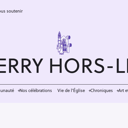
us soutenir
ERRY HORS-
munauté
Nos célébrations
Vie de l’Église
Chroniques
Art e