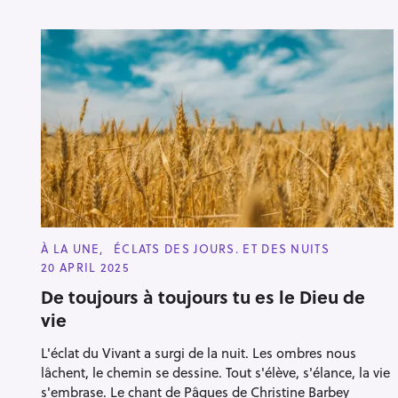
C
À LA UNE
ÉCLATS DES JOURS. ET DES NUITS
A
20 APRIL 2025
T
E
De toujours à toujours tu es le Dieu de
G
O
vie
R
I
E
L'éclat du Vivant a surgi de la nuit. Les ombres nous
S
lâchent, le chemin se dessine. Tout s'élève, s'élance, la vie
s'embrase. Le chant de Pâques de Christine Barbey