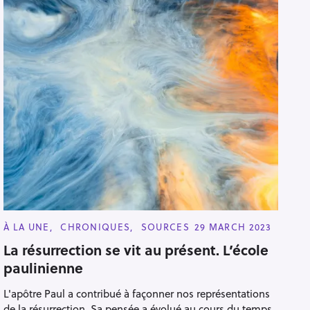
C
À LA UNE
CHRONIQUES
SOURCES
29 MARCH 2023
A
T
La résurrection se vit au présent. L’école
E
paulinienne
G
O
R
L'apôtre Paul a contribué à façonner nos représentations
I
E
de la résurrection. Sa pensée a évolué au cours du temps,