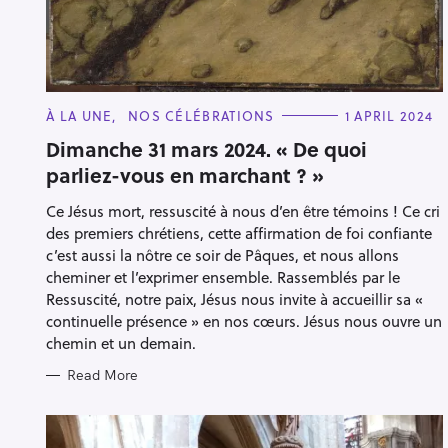
C
À LA UNE
NOS CÉLÉBRATIONS
1 APRIL 2024
A
T
Dimanche 31 mars 2024. « De quoi
E
parliez-vous en marchant ? »
G
O
R
Ce Jésus mort, ressuscité à nous d’en être témoins ! Ce cri
I
E
des premiers chrétiens, cette affirmation de foi confiante
S
c’est aussi la nôtre ce soir de Pâques, et nous allons
cheminer et l’exprimer ensemble. Rassemblés par le
Ressuscité, notre paix, Jésus nous invite à accueillir sa «
continuelle présence » en nos cœurs. Jésus nous ouvre un
chemin et un demain.
Read More
S
e
a