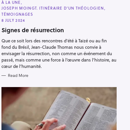
C
À LA UNE
A
JOSEPH MOINGT. ITINÉRAIRE D'UN THÉOLOGIEN
T
E
TÉMOIGNAGES
G
8 JULY 2024
O
R
Signes de résurrection
I
E
S
Que ce soit lors des rencontres d'été à Taizé ou au fin
fond du Brésil, Jean-Claude Thomas nous convie à
envisager la résurrection, non comme un événement du
passé, mais comme une force à l’œuvre dans l’histoire, au
cœur de l’humanité.
Read More