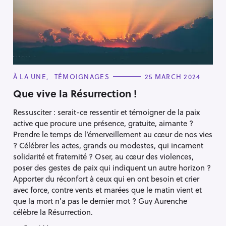
Press Esc to cancel.
C
À LA UNE
TÉMOIGNAGES
25 MARCH 2024
A
T
Que vive la Résurrection !
E
G
Ressusciter : serait-ce ressentir et témoigner de la paix
O
R
active que procure une présence, gratuite, aimante ?
I
E
Prendre le temps de l’émerveillement au cœur de nos vies
S
? Célébrer les actes, grands ou modestes, qui incarnent
solidarité et fraternité ? Oser, au cœur des violences,
poser des gestes de paix qui indiquent un autre horizon ?
Apporter du réconfort à ceux qui en ont besoin et crier
avec force, contre vents et marées que le matin vient et
que la mort n'a pas le dernier mot ? Guy Aurenche
célèbre la Résurrection.