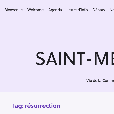
S
k
Bienvenue
Welcome
Agenda
Lettre d’info
Débats
No
i
p
t
o
c
SAINT-M
o
n
t
e
n
Vie de la Com
t
Tag:
résurrection