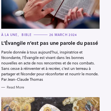
C
À LA UNE
BIBLE
26 MARCH 2024
A
T
L’Évangile n’est pas une parole du passé
E
G
Parole donnée à tous aujourd’hui, inspiratrice et
O
R
fécondante, l’Évangile est vivant dans les bonnes
I
E
nouvelles en acte de nos rencontres et de nos combats.
S
Sans cesse à réinventer et à recréer, c’est un terreau à
partager et féconder pour réconforter et nourrir le monde.
Par Jean-Claude Thomas
Read More