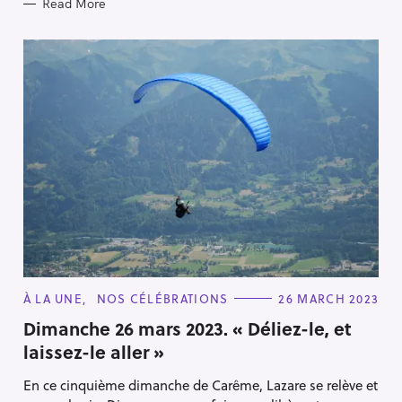
Read More
C
À LA UNE
NOS CÉLÉBRATIONS
26 MARCH 2023
A
T
Dimanche 26 mars 2023. « Déliez-le, et
E
laissez-le aller »
G
O
R
En ce cinquième dimanche de Carême, Lazare se relève et
I
E