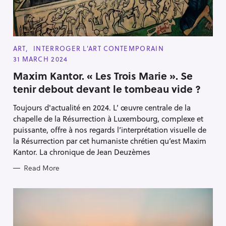
C
ART
INTERROGER L'ART CONTEMPORAIN
A
31 MARCH 2024
T
E
Maxim Kantor. « Les Trois Marie ». Se
G
O
tenir debout devant le tombeau vide ?
R
I
E
Toujours d'actualité en 2024. L’ œuvre centrale de la
S
chapelle de la Résurrection à Luxembourg, complexe et
puissante, offre à nos regards l’interprétation visuelle de
la Résurrection par cet humaniste chrétien qu’est Maxim
Kantor. La chronique de Jean Deuzèmes
Read More