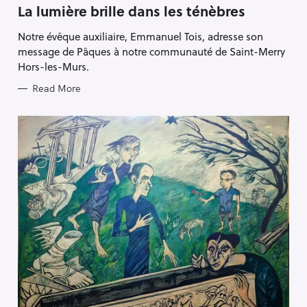
T
La lumière brille dans les ténèbres
E
G
Notre évêque auxiliaire, Emmanuel Tois, adresse son
O
R
message de Pâques à notre communauté de Saint-Merry
I
E
Hors-les-Murs.
S
Read More