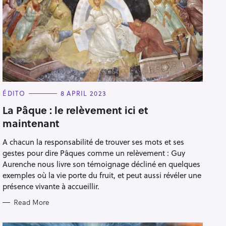
C
ÉDITO
8 APRIL 2023
A
T
La Pâque : le relèvement ici et
E
maintenant
G
O
R
A chacun la responsabilité de trouver ses mots et ses
I
E
gestes pour dire Pâques comme un relèvement : Guy
S
Aurenche nous livre son témoignage décliné en quelques
exemples où la vie porte du fruit, et peut aussi révéler une
présence vivante à accueillir.
Read More