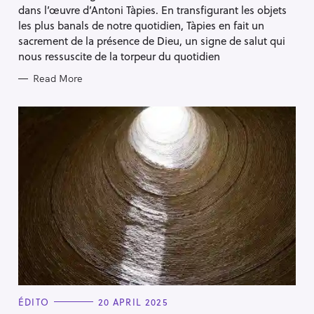
dans l’œuvre d’Antoni Tàpies. En transfigurant les objets
les plus banals de notre quotidien, Tàpies en fait un
sacrement de la présence de Dieu, un signe de salut qui
nous ressuscite de la torpeur du quotidien
Read More
C
ÉDITO
20 APRIL 2025
A