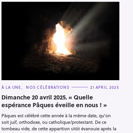
C
À LA UNE
NOS CÉLÉBRATIONS
21 APRIL 2025
A
T
Dimanche 20 avril 2025. « Quelle
E
espérance Pâques éveille en nous ! »
G
O
R
Pâques est célébré cette année à la même date, qu'on
I
E
soit juif, orthodoxe, ou catholique/protestant. De ce
S
tombeau vide, de cette apparition sitôt évanouie après la