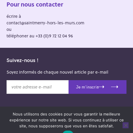
Pour nous contacter
écrire à
contact@saintmerry-hors-les-murs.com
ou
téléphoner au +33 (0)9 72 12 04 96
Suivez-nous !
Soyez informés de chaque nouvel article par e-mail
v
Je m'inscris
o
t
r
e
Nous utilisons des cookies pour vous garantir la meilleure
a
© 2026 Saint-Merry Hors-les-Murs.
expérience sur notre site web. Si vous continuez à utiliser ce
d
Theme: Felt by
Pixelgrade
.
site, nous supposerons que vous en êtes satisfait.
r