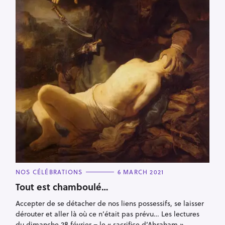
S
e
a
r
c
h
f
C
NOS CÉLÉBRATIONS
6 MARCH 2021
A
o
T
Tout est chamboulé…
E
r
G
Accepter de se détacher de nos liens possessifs, se laisser
O
:
R
dérouter et aller là où ce n’était pas prévu… Les lectures
I
E
du dimanche 28 février – le « sacrifice d’Abraham »,