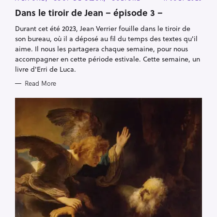
A
T
Dans le tiroir de Jean – épisode 3 –
E
G
Durant cet été 2023, Jean Verrier fouille dans le tiroir de
O
R
son bureau, où il a déposé au fil du temps des textes qu'il
I
E
aime. Il nous les partagera chaque semaine, pour nous
S
accompagner en cette période estivale. Cette semaine, un
livre d'Erri de Luca.
Read More