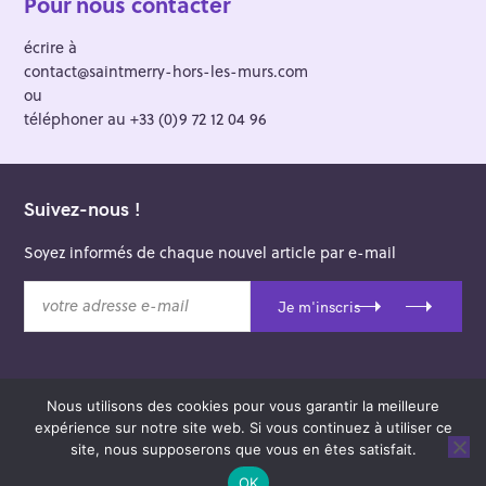
Pour nous contacter
écrire à
contact@saintmerry-hors-les-murs.com
ou
téléphoner au +33 (0)9 72 12 04 96
Suivez-nous !
Soyez informés de chaque nouvel article par e-mail
v
Je m'inscris
o
t
r
e
Nous utilisons des cookies pour vous garantir la meilleure
a
© 2026 Saint-Merry Hors-les-Murs.
expérience sur notre site web. Si vous continuez à utiliser ce
d
Theme: Felt by
Pixelgrade
.
site, nous supposerons que vous en êtes satisfait.
r
e
OK