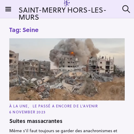
S
SAINT-MERRY HORS-LES-
k
MURS
S
i
e
a
p
Tag:
Seine
r
t
c
h
o
c
o
n
t
e
n
t
C
À LA UNE
LE PASSÉ A ENCORE DE L’AVENIR
A
6 NOVEMBER 2023
T
E
Suites massacrantes
G
O
R
Même s’il faut toujours se garder des anachronismes et
I