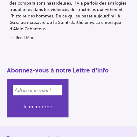
des comparaisons hasardeuses, il y a parfois des analogies
E
S
troublantes dans les violences destructrices qui rythment
l’histoire des hommes. De ce qui se passe aujourd’hui à
Gaza au massacre de la Saint-Barthélemy. La chronique
d’Alain Cabantous
Read More
S
e
Abonnez-vous à notre Lettre d’info
a
r
c
h
f
o
r
: