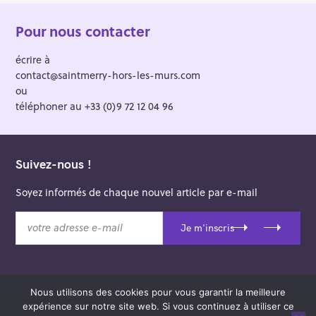
Pour nous contacter
écrire à
contact@saintmerry-hors-les-murs.com
ou
téléphoner au +33 (0)9 72 12 04 96
Suivez-nous !
Soyez informés de chaque nouvel article par e-mail
v
Je m'inscris
o
t
r
e
Nous utilisons des cookies pour vous garantir la meilleure
a
© 2026 Saint-Merry Hors-les-Murs.
expérience sur notre site web. Si vous continuez à utiliser ce
d