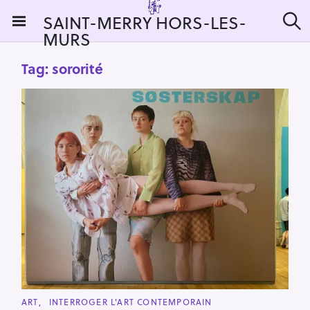
S
SAINT-MERRY HORS-LES-
k
MURS
S
i
e
a
p
Tag:
sororité
r
t
c
h
o
c
o
n
t
e
n
t
C
ART
INTERROGER L'ART CONTEMPORAIN