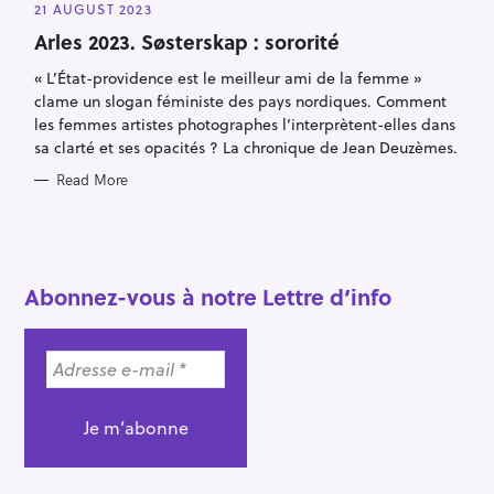
A
21 AUGUST 2023
T
E
Arles 2023. Søsterskap : sororité
G
O
R
« L’État-providence est le meilleur ami de la femme »
I
clame un slogan féministe des pays nordiques. Comment
E
S
les femmes artistes photographes l’interprètent-elles dans
sa clarté et ses opacités ? La chronique de Jean Deuzèmes.
Read More
S
e
a
Abonnez-vous à notre Lettre d’info
r
c
h
f
o
r
: