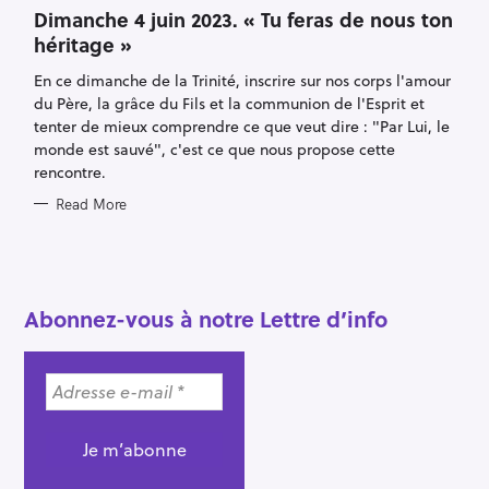
T
Dimanche 4 juin 2023. « Tu feras de nous ton
E
héritage »
G
O
R
En ce dimanche de la Trinité, inscrire sur nos corps l'amour
I
E
du Père, la grâce du Fils et la communion de l'Esprit et
S
tenter de mieux comprendre ce que veut dire : "Par Lui, le
monde est sauvé", c'est ce que nous propose cette
rencontre.
Read More
S
e
a
r
Abonnez-vous à notre Lettre d’info
c
h
f
o
r
: