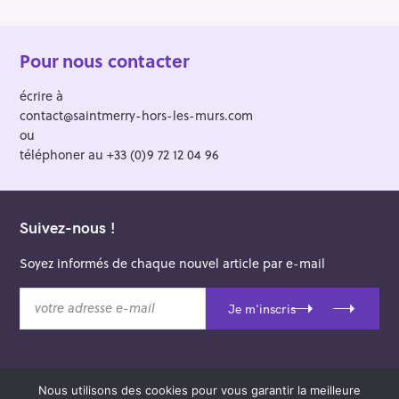
Pour nous contacter
écrire à
contact@saintmerry-hors-les-murs.com
ou
téléphoner au +33 (0)9 72 12 04 96
Suivez-nous !
Soyez informés de chaque nouvel article par e-mail
v
Je m'inscris
o
t
r
e
Nous utilisons des cookies pour vous garantir la meilleure
a