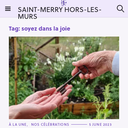
S
SAINT-MERRY HORS-LES-
k
MURS
S
i
e
a
p
Tag:
soyez dans la joie
r
t
c
h
o
c
o
n
t
e
n
t
C
À LA UNE
NOS CÉLÉBRATIONS
5 JUNE 2023
A